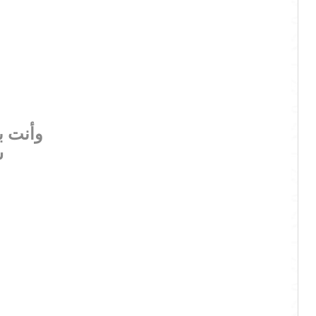
وأنت ب
ش