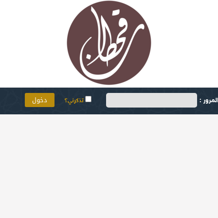
مرور :
تذكرني؟