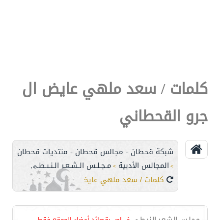
كلمات / سعد ملهي عايض ال
جرو القحطاني
شبكة قحطان - مجالس قحطان - منتديات قحطان
المجالس الأدبية
مـجـلـس الـشـعـر الـنـبـطـي
>
>
كلمات / سعد ملهي عايض ال جرو القحطاني
مـجـلـس الـشـعـر الـنـبـطـي
خـــــاص بقصائد أعضاء الموقع فقط