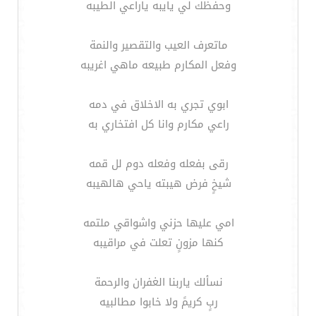
وحفظك لي يايبه ياراعي الطيبه
ماتعرف العيب والتقصير والنمة
وفعل المكارم طبيعه ماهي اغريبه
ابوي تجري به الاخلاق في دمه
راعي مكارم وانا كل افتخاري به
رقى بفعله وفعله دوم لل قمه
شيخٍ فرض هيبته ياحي هالهيبه
امي عليها حزني واشواقي ملتمه
كنها مزونٍ تعلت في مراقيبه
نسألك ياربنا الغفران والرحمة
ربٍ كريمً ولا خابوا مطالبيه