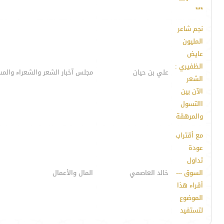
***
نجم شاعر
المليون
عايض
الظفيري :
علي بن حيان
مجلس آخبار الشعر والشعراء والم
الشعر
الآن بين
االتسول
والمرهقة
مع أقتراب
عودة
تداول
السوق ---
خالد العاصمي
المال والأعمال
أقراء هذا
الموضوع
لتستفيد