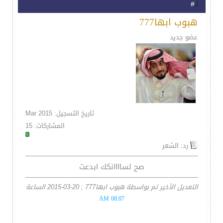
3
#
هبوب ابها777
عضو جديد
تاريخ التسجيل: Mar 2015
المشاركات: 15
رد: الشعر
صح لساااانكك ابدعت
التعديل الأخير تم بواسطة هبوب ابها777 ; 20-03-2015 الساعة
08:07 AM