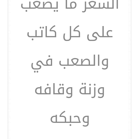
الشعر ما يصعب
على كل كاتب
والصعب في
وزنة وقافه
وحبكه