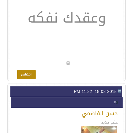
وعقدك نفكه
18-03-2015, 11:32 PM
2
#
حسن الفاهمي
عضو جديد