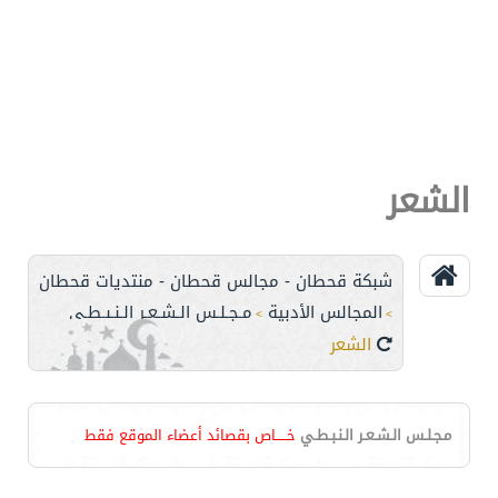
الشعر
شبكة قحطان - مجالس قحطان - منتديات قحطان
المجالس الأدبية
مـجـلـس الـشـعـر الـنـبـطـي
>
>
الشعر
مـجـلـس الـشـعـر الـنـبـطـي
خـــــاص بقصائد أعضاء الموقع فقط