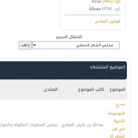
كود [IMG]
متاحة
كود HTML
معطلة
قوانين المنتدى
الانتقال السريع
المواضيع المتشابهه
الموضوع
كاتب الموضوع
المنتدى
*** (((
الموسوعة
الأدبية
عبدالله بن عايض الفهري
مجلس المحاورات المنقوله والصوتي
في فن
الشعر )))