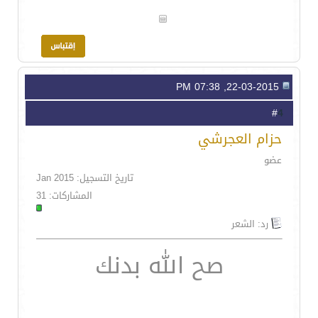
22-03-2015, 07:38 PM
4
#
حزام العجرشي
عضو
تاريخ التسجيل: Jan 2015
المشاركات: 31
رد: الشعر
صح الله بدنك