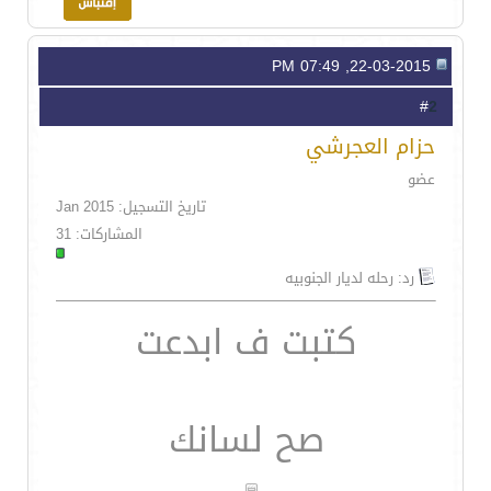
22-03-2015, 07:49 PM
2
#
حزام العجرشي
عضو
تاريخ التسجيل: Jan 2015
المشاركات: 31
رد: رحله لديار الجنوبيه
كتبت ف ابدعت
صح لسانك