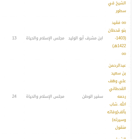
الشيخ في
سطور
oo فقيد
بنو قحطان
(1403-
ابن مشرف أبو الوليد
مجلس الإسلام والحياة
13
1422هـ)
oo
عبدالرحمن
بن سعيد
علي وهف
القحطاني
رحمه
سفير الوطن
مجلس الإسلام والحياة
24
الله..شاب
بألف(وفاته
وسيرته)
منقول