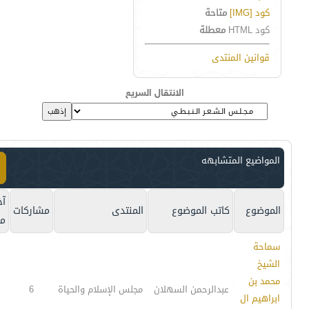
كود [IMG]
متاحة
كود HTML
معطلة
قوانين المنتدى
الانتقال السريع
المواضيع المتشابهه
آخ
الموضوع
كاتب الموضوع
المنتدى
مشاركات
مش
سماحة
الشيخ
محمد بن
عبدالرحمن السهلان
مجلس الإسلام والحياة
6
ابراهيم ال