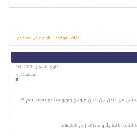
أدوات الموضوع
انواع عرض الموضوع
تاريخ التسجيل: Feb 2013
المشاركات: 5
ذكرت تقارير صحفية أن المستشارة الألمانية أنجيلا ميركل قد تحضر المباراة النهائية لدوري أبطال أوروبا والتي يستضيفها استاد ويمبلي في لندن بين بايرن ميونيخ وبوروسيا دورتموند يوم 25
لكرة الألمانية وأعاداها إلى الواجهة.