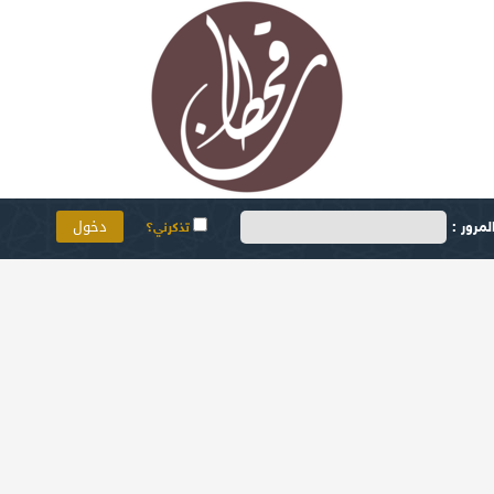
مرور :
تذكرني؟