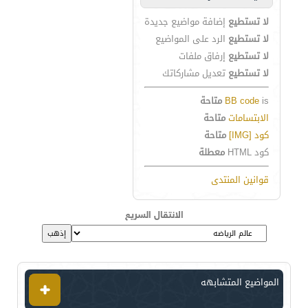
لا تستطيع
إضافة مواضيع جديدة
لا تستطيع
الرد على المواضيع
لا تستطيع
إرفاق ملفات
لا تستطيع
تعديل مشاركاتك
is
BB code
متاحة
الابتسامات
متاحة
كود [IMG]
متاحة
كود HTML
معطلة
قوانين المنتدى
الانتقال السريع
المواضيع المتشابهه