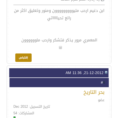
ابن دغيم ارحب مليووووووووون ومنور وتعليق اكثر من
رائع تحياااااتي
المعمري مرور يذكر فتشكر وارحب ملوووووون
21-12-2012, 11:36 AM
6
#
بحر التاريخ
عضو
تاريخ التسجيل: Dec 2012
المشاركات: 54