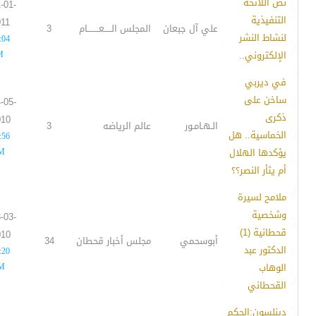
نص اللائحة
-01-
التنفيذية
011
علي آل جبعان
المجلس الـــــعــــــــام
3
لنشاط النشر
:04
الإلكتروني..
M
في ديربي
ساخن على
-05-
ذكرى
010
الـهـامـور
عالم الرياضه
3
الخماسية.. هل
:56
يؤكدها الهلال
M
أم يثأر النصر؟؟
ملامح لسيرة
وشخصية
-03-
قحطانية (1)
010
أبوسحمي
مجلس أخبار قحطان
34
الدكتور عبد
:20
الوهاب
M
القحطاني
دينلسون:الحكم