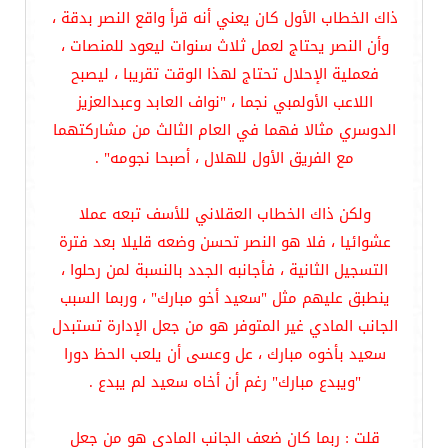
ذاك الخطاب الأول كان يعني أنه قرأ واقع النصر بدقة ،
وأن النصر يحتاج لعمل ثلاث سنوات ليعود للمنصات ،
فعملية الإحلال تحتاج لهذا الوقت تقريبا ، ليصبح
اللاعب الأولمبي نجما ، "نواف العابد وعبدالعزيز
الدوسري مثالا فهما في العام الثالث من مشاركتهما
مع الفريق الأول للهلال ، أصبحا نجومه" .
ولكن ذاك الخطاب العقلاني للأسف تبعه عملا
عشوائيا ، فلا هو النصر تحسن وضعه قليلا بعد فترة
التسجيل الثانية ، فأجانبه الجدد بالنسبة لمن رحلوا ،
ينطبق عليهم مثل "سعيد أخو مبارك" ، وربما السبب
الجانب المادي غير المتوفر هو من جعل الإدارة تستبدل
سعيد بأخوه مبارك ، عل وعسى أن يلعب الحظ دورا
"ويبدع مبارك" رغم أن أخاه سعيد لم يبدع .
قلت : ربما كان ضعف الجانب المادي هو من جعل