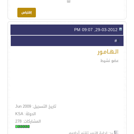
29-03-2012, 09:07 PM
5
#
الـهـامـور
عضو نشيط
تاريخ التسجيل: Jun 2009
الدولة: KSA
المشاركات: 278
رد: إدارة النصر تقزم أحلامه