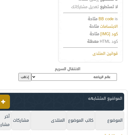
لا تستطيع
تعديل مشاركاتك
is
BB code
متاحة
الابتسامات
متاحة
كود [IMG]
متاحة
كود HTML
معطلة
قوانين المنتدى
الانتقال السريع
المواضيع المتشابهه
آخر
الموضوع
كاتب الموضوع
المنتدى
مشاركات
مشارك