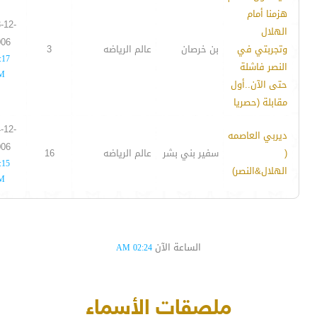
هزمنا أمام
-12-
الهلال
006
وتجربتي في
بن خرصان
عالم الرياضه
3
:17
النصر فاشلة
M
حتى الآن..أول
مقابلة (حصريا
-12-
ديربي العاصمه
006
(
سفير بني بشر
عالم الرياضه
16
:15
الهلال&النصر)
M
الساعة الآن
02:24 AM
ملصقات الأسماء