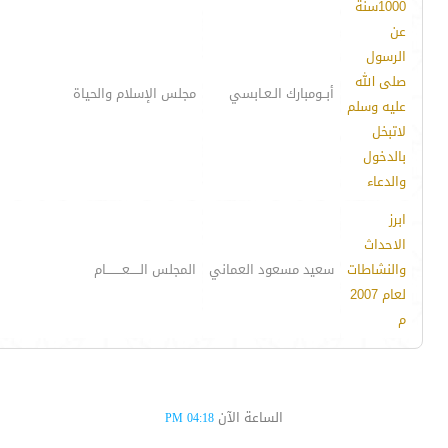
1000سنة
عن
الرسول
صلى الله
أبــومبارك الـعـابسي
مجلس الإسلام والحياة
عليه وسلم
لاتبخل
بالدخول
والدعاء
ابرز
الاحداث
والنشاطات
سعيد مسعود العماني
المجلس الـــــعــــــــام
لعام 2007
م
الساعة الآن
04:18 PM