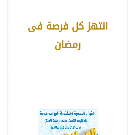
انتهز كل فرصة فى
رمضان