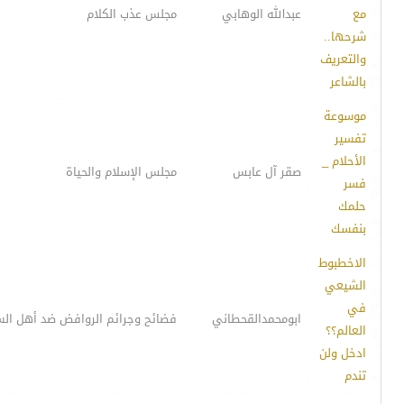
مع
عبدالله الوهابي
مجلس عذب الكلام
شرحها..
والتعريف
بالشاعر
موسوعة
تفسير
الأحلام _
صقر آل عابس
مجلس الإسلام والحياة
فسر
حلمك
بنفسك
الاخطبوط
الشيعي
في
ابومحمدالقحطاني
فضائح وجرائم الروافض ضد أهل الس
العالم؟؟
ادخل ولن
تندم