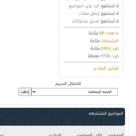
لا تستطيع
الرد على المواضيع
لا تستطيع
إرفاق ملفات
لا تستطيع
تعديل مشاركاتك
is
BB code
متاحة
الابتسامات
متاحة
كود [IMG]
متاحة
كود HTML
معطلة
قوانين المنتدى
الانتقال السريع
المواضيع المتشابهه
الموضوع
كاتب الموضوع
المنتدى
مش