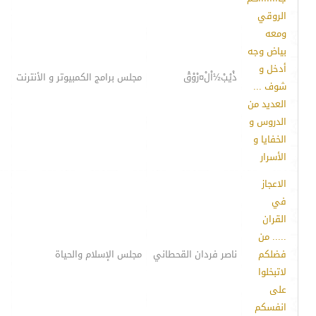
الروقي
ومعه
بياض وجه
أدخل و
ذْيْبْ½اْلْ¤رْوْقْ
مجلس برامج الكمبيوتر و الأنترنت
شوف ...
العديد من
الدروس و
الخفايا و
الأسرار
الاعجاز
في
القران
..... من
فضلكم
ناصر فردان القحطاني
مجلس الإسلام والحياة
لاتبخلوا
على
انفسكم