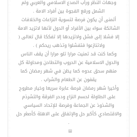
وجهات النظر ورأب الصدع الاسلامي والعربي ولم
الشمل ورقع الفجوة بين أفراد الامة .
أتمنى أن يكون فرصة لتسوية النزاعات والخلافات
الشائكة سواء بين الأفراد أو الدول لأنها لاتزيد الامة
إلا فشلا إلى فشل ولاتزيدها إلا تفككا قال تعالى (
ولاتنازعوا فتفشلوا وتذهب ريحكم ) .
وكما كنت قد تمنيت مرارا تلو مرارا أن يقف الناس
والدول الاسلامية عن الحروب والتطاحن ومحاولة كل
منهم سحق عدوه كما يظن في شهر رمضان كما
يقفون عن الطعام والشراب .
وأخيرا شهر رمضان فرصة عابرة سريعا وخيار مطروح
على الطاولة لحسم النزاع ودحر الفرقة والتشرذم
والشذوذ عن الجماعة وفرصة للإتحاد السياسي
والاقتصادي كأكبر حل والإتفاق على الاهلة كأصغر حل
.