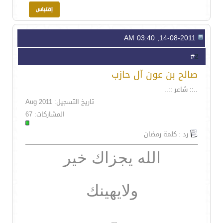
14-08-2011, 03:40 AM
2
#
صالح بن عون آل حازب
..:: شاعر ::..
تاريخ التسجيل: Aug 2011
المشاركات: 67
رد : كلمة رمضان
الله يجزاك خير
ولايهينك