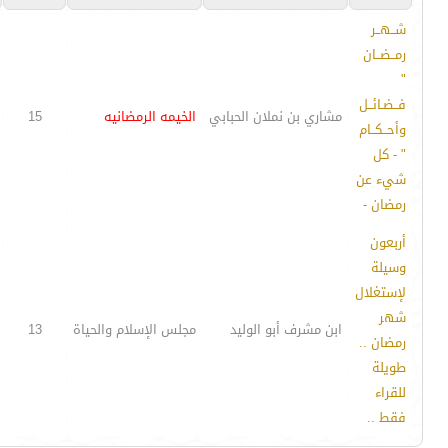
شــهــر
رمــضــان
"
فــضـائــل
مشاري بن نملان الحبابي
الخيمه الرمضانيه
15
وأحــكــام
" - كل
شيء عن
رمضان -
أربعون
وسيلة
لإستغلال
شهر
ابن مشرف أبو الوليد
مجلس الإسلام والحياة
13
رمضان ..
طويلة
للقراء
فقط ..