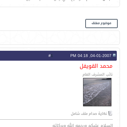
1
#
04-01-2007, 04:18 PM
محمد القويفل
نائب المشرف العام
نهاية صدام ملف شامل
السلام عليكم ورحمه الله وبركاته