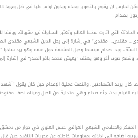
دون بصدام .
الحادثة التي اثارت سخط العالم وتعتبر المحاولة غير مقبولة. ووفقا
تدى... مقتدى... مقتدى" في إشارة إلى رجل الدين الشيعي مقتدى ال
لسنّة.. وبدا صدام مبتسما وحبل المشنقة حول عنقه وهو يرد ساخرا "
ات. وسُمع صوت آخر وهو يهتف "يعيش محمد باقر الصدر" في إشارة إل
 كان يردد الشهادتين. وانتهت عملية الإعدام حين كان يقول "أشه
هاية الفيلم بدت جثة صدام وهي متدلية من الحبل وعيناه نصف مفتوح
عا المفكر والاعلامي الشيعي العراقي حسن العلوي في حوار من دمشق م
سريبه اضافة الى ادلائه بمعلومات خاطئة عن مجريات التنفيذ حين قال