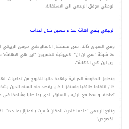
الوطني موفق الربيعي الى الاستقالة.
الربيعي ينفي اهانة صدام حسين خلال اعدامه
وفي السياق ذاته، نفى مستشار الامنالوطني موفق الربيعي ال
مع شبكة "سي ان ان" الاميركية للتلفزيون "اين هي الاهانة؟ 
ارى اين هي الاهانة".
وتحاول الحكومة العراقية جاهدة حاليا للخروج من تداعيات اله
كان انتقاما طائفيا واستفزازا كان يقصد منه السنة الذين يش
تعاطفا واسعا مع الرئيس السابق الذي بدا صلبا وشامخا في ح
وتابع الربيعي "عندما غادرت المكان شعرت بالاعتزاز بما حدث. ل
الخصوص".