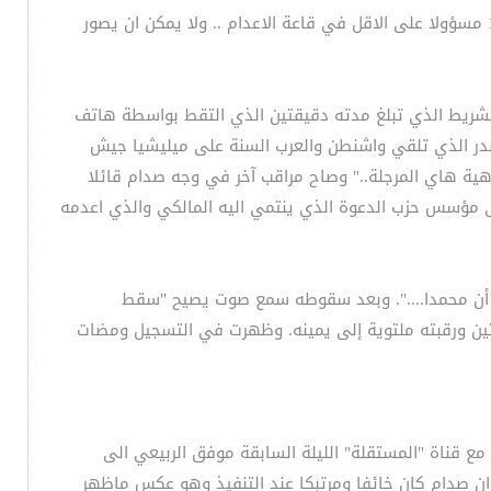
لكنه لا تبدو محاولة الصاق التهمة باحد الحراس مقنعة.. فلا يمكن لحارس ان يقوم بالتصوير وحده وبدون اوامر عليا في ظل وجود 14 مسؤولا على الاقل في قاعة الاعدام .. ولا يمكن ان يصور
 للشريط الذي تبلغ مدته دقيقتين الذي التقط بواسطة هاتف
صدر الذي تلقي واشنطن والعرب السنة على ميليشيا جيش
هية هاي المرجلة.." وصاح مراقب آخر في وجه صدام قائلا
ى مؤسس حزب الدعوة الذي ينتمي اليه المالكي والذي اعدمه
د أن محمدا....". وبعد سقوطه سمع صوت يصيح "سقط
تين ورقبته ملتوية إلى يمينه. وظهرت في التسجيل ومضات
ع قناة "المستقلة" الليلة السابقة موفق الربيعي الى
 ان صدام كان خائفا ومرتبكا عند التنفيذ وهو عكس ماظهر