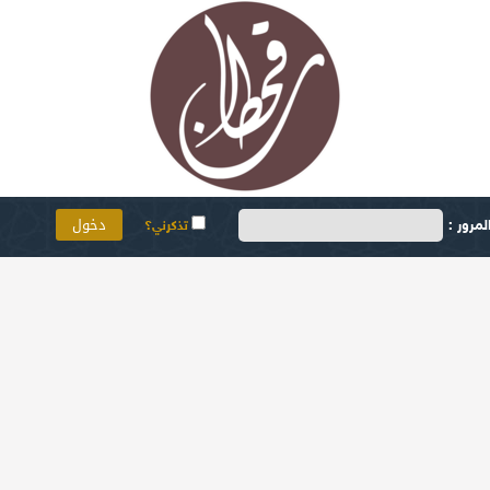
مرور :
تذكرني؟