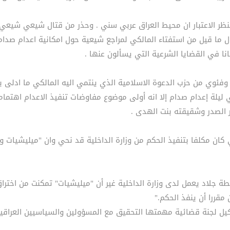
ذ بنظر الاعتبار ان محيط العراق عربي سني . وحذر من قتال شيعي شي
ول ما قيل من استفتاء المالكي لمراجع شيعية حول امكانية اعدام صدام
نا في القضايا الشرعية التي يسألون عنها .
وفئوي من حزب الدعوة الاسلامية الذي ينتمي اليه المالكي ما ادلى
 ليلة إعدام صدام إلا انه أولى موضوع مفاوضات تنفيذ الاعدام اهتماما
ر الصدر وشقيقته بنت الهدى .
ي كان مكلفا بتنفيذ الحكم من وزارة الداخلية قد نحي وان "ميليشيات و
طة جلاد يعمل لدى وزارة الداخلية غير أن "ميليشيات" تمكنت من اختر
 مقررا أن ينفذ الحكم."
ل لجنة قضائية مهمتها التحقيق مع المسؤولين والسياسيين العراقيي