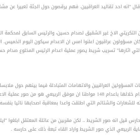
ل "انه احد تقاليد العراقيين. فهم يرقصون حول الجثة تعبيرا عن مش
ان التكريتي الاخ غير الشقيق لصدام حسين، والرئيس السابق لمحكمة الث
كان مسؤولون عراقيون اعلنوا امس ان الاعدام سيكون اليوم الخميس. ال
 التي اثارها" تسريب شريط يصور عملية اعدام الرئيس المخلوع صدام حس
حات المسؤولين العراقيين والاتهامات المتبادلة فيما بينهم حول ملابس
الفتلاوي نائب المدعي العام في محكمة الدجيل التي ادين صدام خلالها باعدام 148 م
ه للشعارات والشتائم التي اطلقت واعدا بمعاقبة اصحابها نائيا بنفسه 
رس قيل انه صور الشريط .. لكن مقربين من عائلة المعتقل ابلغوا "اي
 الربيعي الذي صور الشريط واراد القاء تبعة ذلك على حارسه .