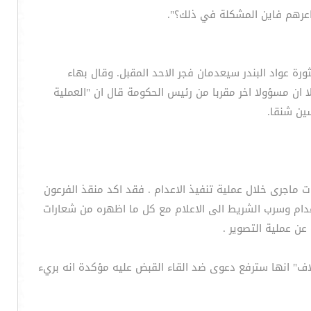
اعرهم فاين المشكلة في ذلك؟".
ورة عواد البندر سيعدمان فجر الاحد المقبل. وقال بهاء
ا ان مسؤولا اخر مقربا من رئيس الحكومة قال ان "العملية
ين شنقا.
ات ماجرى خلال عملية تنفيذ الاعدام . فقد اكد منقذ الفرعون
واطنا ان موفق الربيعي هو من صور عملية الاعدام وسرب الشريط الى الاعلام مع كل ما اظهره من شعارات
عن عملية التصوير .
لاف" انها سترفع دعوى ضد القاء القبض عليه مؤكدة انه بريء