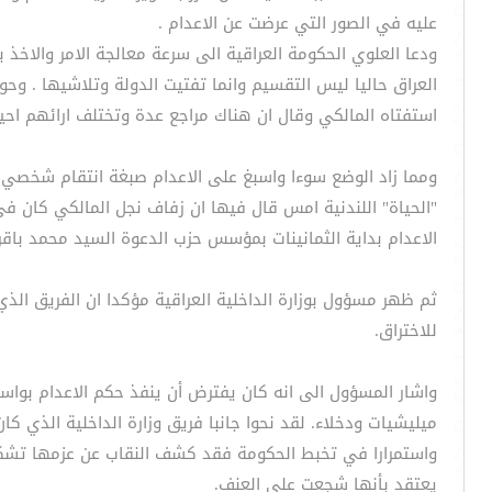
عليه في الصور التي عرضت عن الاعدام .
ودعا العلوي الحكومة العراقية الى سرعة معالجة الامر والاخ
العراق حاليا ليس التقسيم وانما تفتيت الدولة وتلاشيها . وح
استفتاه المالكي وقال ان هناك مراجع عدة وتختلف ارائهم احيا
ومما زاد الوضع سوءا واسبغ على الاعدام صبغة انتقام شخصي 
"الحياة" اللندنية امس قال فيها ان زفاف نجل المالكي كان في
الاعدام بداية الثمانينات بمؤسس حزب الدعوة السيد محمد باق
ثم ظهر مسؤول بوزارة الداخلية العراقية مؤكدا ان الفريق الذ
للاختراق.
واشار المسؤول الى انه كان يفترض أن ينفذ حكم الاعدام بواس
ميليشيات ودخلاء. لقد نحوا جانبا فريق وزارة الداخلية الذي كان
واستمرارا في تخبط الحكومة فقد كشف النقاب عن عزمها تشكي
يعتقد بأنها شجعت على العنف.