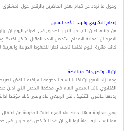
وحول ما تردد عن قيام بعض الحاضرين بالرقص حول المشنوق، قا
إعدام التكريتي والبندر الأحد المقبل
من جانبه، اعلن نائب من التيار الصدري في العراق اليوم ان برز
الاعرجيان "عملية الاعدام ستحصل الاحد المقبل بشكل اكيد". و
كانت مقررة اليوم لكنها تاجلت نظرا للضغوط الدولية والعربية
ارتباك وتصريحات متناقضة
ومما زاد الامور ارتباكا بالنسبة للحكومة العراقية تناقض تصري
رددها حاضري التنفيذ . لكن الربيعي عاد ونفى ذلك مؤكدا ادانت
وفي محاولة منها لحفظ ماء الوجه اعلنت الحكومة عن اعتقال حا
مما نسب اليه . واشاروا الى ان هذا الشخص هو حارس في حماية