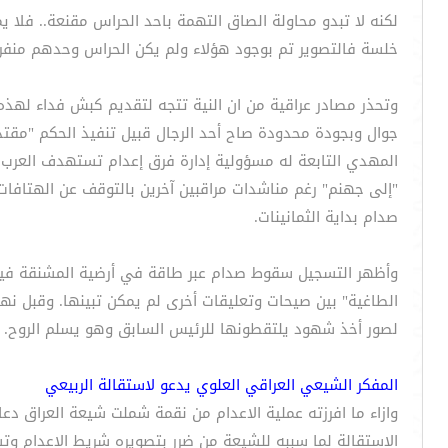
خلسة فالتصوير تم بوجود هؤلاء ولم يكن الحراس وحدهم منفر
وتحذر مصادر عراقية من ان النية تتجه لتقديم كبش فداء لهذه 
جوال وبجودة محدودة صاح أحد الرجال قبيل تنفيذ الحكم "مق
المهدي التابعة له مسؤولية إدارة فرق إعدام تستهدف العرب ا
"إلى جهنم" رغم مناشدات مراقبين آخرين بالتوقف عن الهتاف
صدام بداية الثمانينات.
وأظهر التسجيل سقوط صدام عبر طاقة في أرضية المشنقة فيما
الطاغية" بين صيحات وتعليقات أخرى لم يمكن تبينها. وقبل ن
لصور أخذ شهود يلتقطونها للرئيس السابق وهو يسلم الروح.
المفكر الشيعي العراقي العلوي يدعو لاستقالة الربيعي
وازاء ما افرزته عملية الاعدام من نقمة شملت شيعة العراق د
الاستقالة لما سببه للشيعة من ضرر بتصويره شريط الاعدام وت