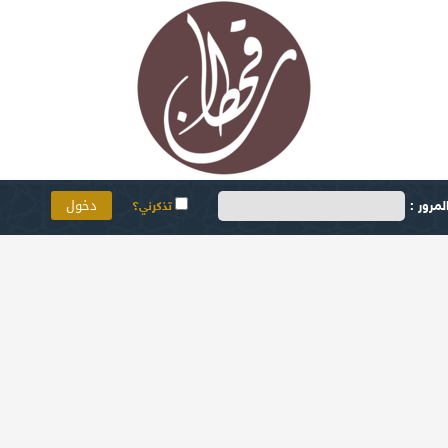
مرور :
تذكرني؟