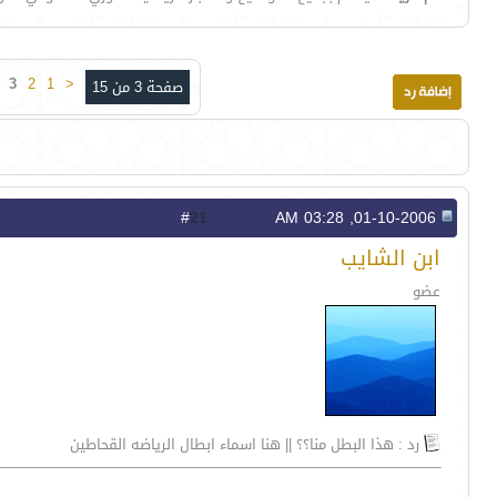
3
2
1
<
صفحة 3 من 15
21
#
01-10-2006, 03:28 AM
ابن الشايب
عضو
رد : هذا البطل منا؟؟ || هنا اسماء ابطال الرياضه القحاطين