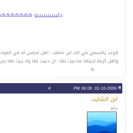
حلييييييييييو هههههه
لاوغد ياقسمي في الاد ابن عاطف : اهل مجلس له في الفواد 
واهل كرمة اجيلها مادعيت لها : ان دعيت لها ولا جيت لها بجرا
23
#
02-10-2006, 06:08 PM
ابن الشايب
عضو