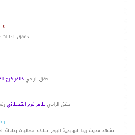
م
9-
حققق انجازات ع
حقق الرامي
ظافر فرج ا
حقق الرامي
ظافر فرج القحطاني
رقما وقدره 4
رما
تشهد مدينة رينا النرويجية اليوم انطلاق فعاليات بطولة العالم العسكرية للرماية رقم 41 بمشاركة ابطال منتخبنا العسكري 