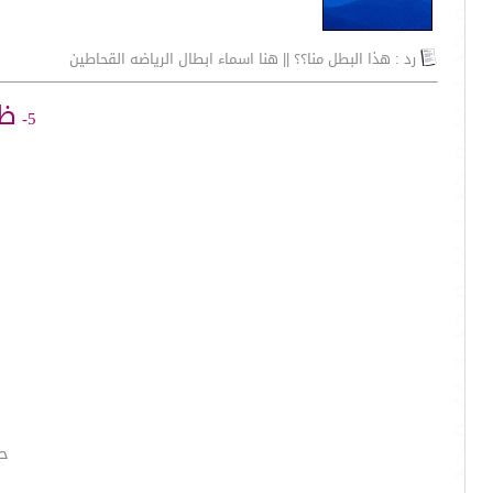
رد : هذا البطل منا؟؟ || هنا اسماء ابطال الرياضه القحاطين
ظا
5-
حق