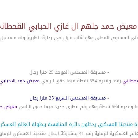
عيض حمد جلهم ال غازي الحبابي القحطان
لى المستوى المحلي وهو شاب مازال في بداية الطريق وله مستقبل وا
- مسابقة المسدس الموحد 25 مترا رجال
لقحطاني
رقما وقدره 554 نقطة فيما حقق الرامي
معيض حمد الاحبابي
-
مسابقة المسدس السريع 25 مترا رجال
56 نقطة وهو رقم قطري جديد فيما حقق الرامي
معيض حم
ة منتخبنا العسكري يدخلون دائرة المنافسة ببطولة العالم العسكر
للرماية. وسوف تشهد افتتاحية المسابقات مشاركة أبطالنا