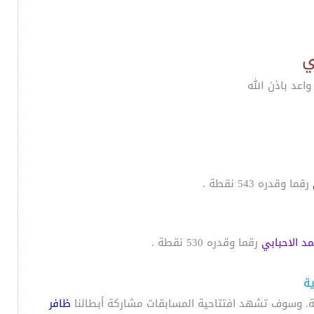
ي
عد باذن الله
رقما وقدره 543 نقطة .
د الاحبابي
رقما وقدره 530 نقطة .
ية
ظافر