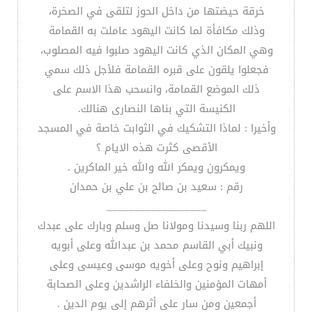
خرقة حيضتها من داخل الحوز لتلقى في الصخرة،
وذلك مكافأة لما كانت اليهود عاملت به القمامة
وهي المكان الذي كانت اليهود صلبوا فيه المصلوب،
فجعلوا يلقون على قبره القمامة فلأجل ذلك سمي
ذلك الموضع القمامة، وانسحب هذا الاسم على
الكنيسة التي بناها النصارى هنالك.
وأخيرا : لماذا التشكيك في الثوابت خاصة في المسجد
الأقصى كثرت هذه الايام ؟
ويمكرون ويمكر الله والله خير الماكرين .
رقم : سعيد بن صالح بن علي بن حمدان
__________________
اللهم ربنا وسيدنا ومولانا صل وسلم وبارك على عبدك
ونبيك أبي القاسم محمد بن عبدالله وعلى أبويه
إبراهيم ونوح وعلى أخويه موسى وعيسى وعلى
أمهات المؤمنين والخلفاء الراشدين وعلى الصحابة
أجمعين ومن سار على أثرهم إلى يوم الدين .