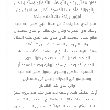
وَكَانَ مُصَلّى رَسُولِ اللّهِ صَلّى اللّهُ عَلَيْهِ وَسَلّمَ إذَا كَانَ
بِالْجِعِرّانَةِ، فَأَمّا هَذَا الْمَسْجِدُ الْأَدْنَى، فَبَنَاهُ رَجُلٌ مِنْ
قُرَيْشٍ وَاِتّخَذَ ذَلِكَ الْحَائِطَ عِنْدَهُ. ..
فالواقدي هنا يتحدث عن صلاة النبي صلى الله عليه
وسلم في الجعرانة وكان في عهد الواقدي مسجدان
فهو يحدد المسجد الذي صلى فيه النبي عليه الصلاة
والسلام وقال المسجد الأقصى = الأبعد ..
وهذه الرواية صحيحة مع أن الواقدي كذاب عند علماء
الجرح والتعديل لأنها صحت من طرق أخرى ...
المهم أخذ بعضهم هذه الرواية وجعلها عمدة أن
المسجد الأقصى ومسرى الرسول صلى الله عليه
وسلم هو في الجعرانة وليس في فلسطين ..
والرد على هذا الهذيان ..
أولا: الحادثة هذه وقعت بعد فتح مكة بعد غزوة حنين
بالتحديد وحادثة الإسراء والمعراج كانت قبل الهجرة ..
ثانيا : لوكان مسجد الجعرانة هو مسرى الرسول صلى