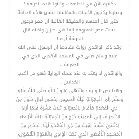
دكاترة الآن في الجامعات وتبنوا هذه الخرافة !
وصاروا يكتبون الأبحاث والمؤلفات لتقرير هذه الخرافة
حتى قال أحدهم والحقيقة الغائبة أن مصر فرعون
ليست مصر المعروفة إنما هي جيزان واظنه قال
الحبشة أيضا!
وقد ذكر الواقدي رواية مفادها أن الرسول صلى الله
عليه وسلم صلى في المسجد الأقصى الذي في
الجعرانة ..
والواقدي لا يعتد به عند علماء الرواية فهو من أكذب
الكذابين ..
وهذا نص الرواية : وَانْتَهَى رَسُولُ اللّهِ صَلّى اللّهُ عَلَيْهِ
وَسَلّمَ إلَى الْجِعِرّانَةِ لَيْلَةَ الْخَمِيسِ لِخَمْسِ لَيَالٍ خَلَوْنَ مِنْ
ذِي الْقَعْدَةِ فَأَقَامَ بِالْجِعِرّانَةِ ثَلَاثَ عَشْرَةَ فَلَمّا أَرَادَ
الِانْصِرَافَ إلَى الْمَدِينَةِ خَرَجَ مِنْ الْجِعِرّانَةِ لَيْلَةَ الْأَرْبِعَاءِ
لِاثْنَتَيْ عَشْرَةَ بَقِيَتْ مِنْ ذِي الْقَعْدَةِ لَيْلًا; فَأَحْرَمَ مِنْ
الْمَسْجِدِ الْأَقْصَى الّذِي تَحْتَ الْوَادِي بِالْعُدْوَةِ الْقُصْوَى،