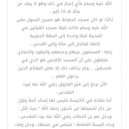
الله عليه وسلم فأي إعجاز في ذلك وهو لا يبعد عن
مكة الا ٢٥ كلم ..
ثالثا: لو كان مسجد الجعرانة هو مسرى الرسول صلى
الله عليه وسلم لكانت قبلة مسجد القبلتين في
المدينة قبلة واحدة إلى الجهة الجنوبية .
لكنها قبلتنان إلى مكة وإلى القدس ..
رابعا : المسلمون عربهم وعجمهم واليهود والنصارى
متفقون على أن المسجد الأقصى هو الذي في
فلسطين ... ولم يخالف ذلك إلا بعض البهائم الذين
يدعون العلم ...
الآن نرجع إلى فتح الفاروق رضي الله عنه لبيت
المقدس :
أما صلاته في الكنيسة فليس لها إسناد أصلاً واول
من ذكر تفصيلها ابن خلدون رحمه الله " حيث قال :
ودخل عمر بن الخطاب رضي الله عنه بيت المقدس ،
وجاء كنيسة القمامة ! فجلس في صحنها ، وحان وقت