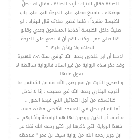
الصلاة فقال للبترك : أريد الصلاة ، فقال له : صلِّ
موضعك ، فامتنع وصلى على الدرجة التي على باب
الكنيسة منفرداً ، فلما قضى صلاته قال للبترك : لو
صليتُ داخل الكنيسة أخذها المسلمون بعدي وقالوا
هنا صلى عمر ، وكتب لهم أن لا يجمع على الدرجة
للصلاة ولا يؤذن عليها "
لاحظ أن ابن خلدون رحمه الله توفي سنة ٨٠٨ للهجرة
وقد ذكر هذه الرواية من غير اسناد فالرواية ساقطة لا
يعول عليها .
والصحيح الثابت عن عمر رضي الله عنه عن الكنائس ما
أخرجه البخاري رحمه الله في صحيحه : إنا لا ندخل
كنائسكم من أجل التماثيل التي فيها الصور ..
أما انه لم يصل في المسجد الأقصى فهذه حسب
ماأعرف أن الذين يروجون لها هم الرافضة وأذنابهم ...
فهذا الرواية التي ذكرها ابن كثير رحمه الله نقلا عن
ابن جرير رحمه الله من رواية سيف بن عمر " ملاحظة