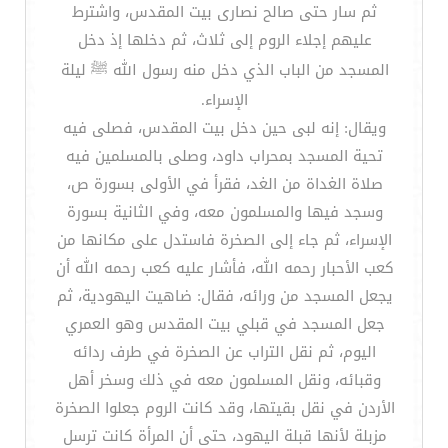
ثم سار حتى صالح نصارى بيت المقدس، واشترط
عليهم إجلاء الروم إلى ثلاث، ثم دخلها إذ دخل
المسجد من الباب الذي دخل منه رسول الله ﷺ ليلة
الإسراء.
ويقال: إنه لبى حين دخل بيت المقدس، فصلى فيه
تحية المسجد بمحراب داود، وصلى بالمسلمين فيه
صلاة الغداة من الغد، فقرأ في الأولى بسورة ص،
وسجد فيها والمسلمون معه، وفي الثانية بسورة
الإسراء، ثم جاء إلى الصخرة فاستدل على مكانها من
كعب الأحبار رحمه الله، فأشار عليه كعب رحمه الله أن
يجعل المسجد من ورائه، فقال: ضاهيت اليهودية، ثم
جعل المسجد في قبلي بيت المقدس وهو العمري
اليوم، ثم نقل التراب عن الصخرة في طرف ردائه
وقبائه، ونقل المسلمون معه في ذلك وسخر أهل
الأردن في نقل بقيتها، وقد كانت الروم جعلوا الصخرة
مزبلة لأنها قبلة اليهود، حتى أن المرأة كانت ترسل