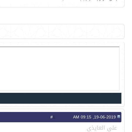
1
#
19-06-2019, 09:15 AM
علي العايذي