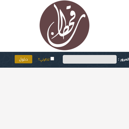
مرور :
تذكرني؟