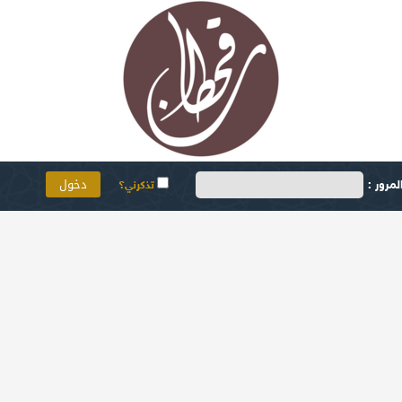
مرور :
تذكرني؟