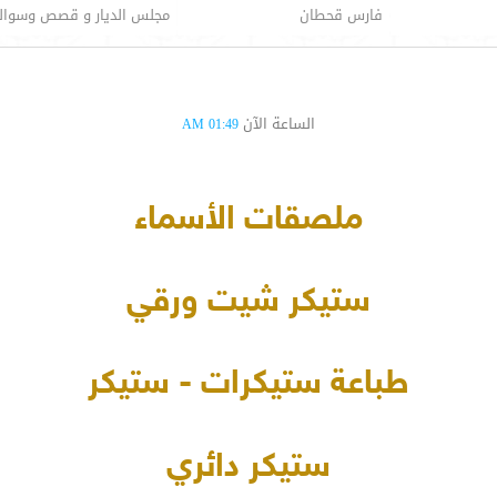
فارس قحطان
مجلس الديار و قصص وسوال
الساعة الآن
01:49 AM
ملصقات الأسماء
ستيكر شيت ورقي
طباعة ستيكرات - ستيكر
ستيكر دائري