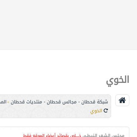
الخوي
شبكة قحطان - مجالس قحطان - منتديات قحطان
المج
>
الخوي
مـجـلـس الـشـعـر الـنـبـطـي
خـــــاص بقصائد أعضاء الموقع فقط