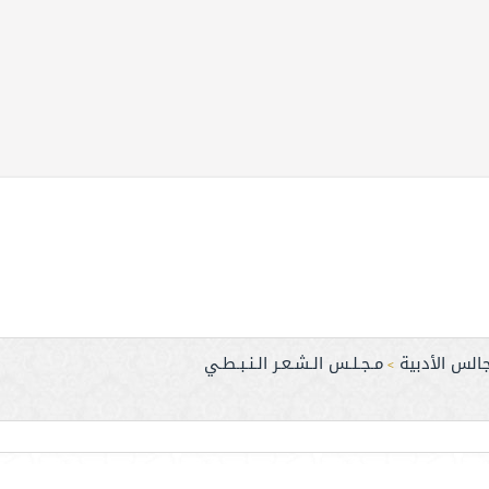
الس الأدبية
مـجـلـس الـشـعـر الـنـبـطـي
>