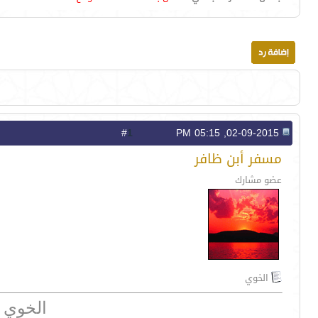
1
#
02-09-2015, 05:15 PM
مسفر أبن ظافر
عضو مشارك
الخوي
الخوي اللي ماي