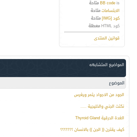
is
BB code
متاحة
الابتسامات
متاحة
كود [IMG]
متاحة
كود HTML
معطلة
قوانين المنتدى
المواضيع المتشابهه
الموضوع
الجود من الاجواد يثمر ويغرس
نكتت الجني والخليجية .....
الغدة الدرقية Thyroid Gland
كيف يقترن (( الجن )) بالانسان ؟؟؟؟؟؟؟