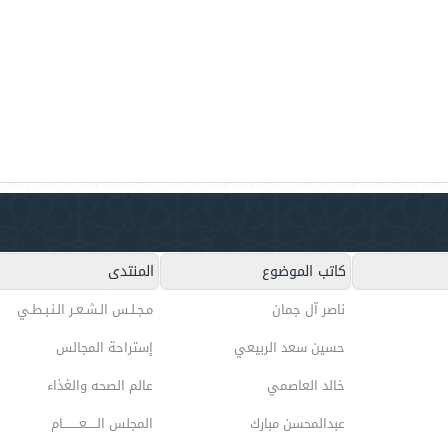
كاتب الموضوع
المنتدى
ناصر آل جمان
مـجـلـس الـشـعـر الـنـبـطـي
حسين سعد الربيعي
إستراحة المجالس
خالد العاصمي
عالم الصحه والغذاء
عبدالمحسن مبارك
المجلس الـــــعــــــــام