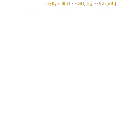
|| قصيدة قحطان || يا ناشد عنا ترانا هل الجود