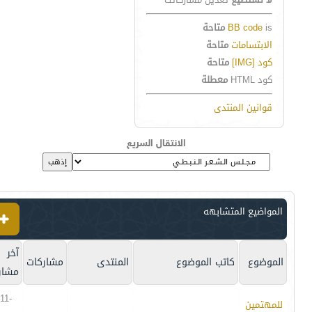
is
BB code
متاحة
الابتسامات
متاحة
كود [IMG]
متاحة
كود HTML
معطلة
قوانين المنتدى
الانتقال السريع
المواضيع المتشابهه
آخر
الموضوع
كاتب الموضوع
المنتدى
مشاركات
مشار
11-
للمهتمين