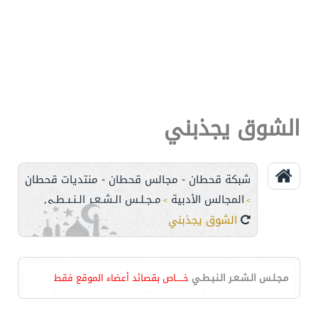
الشوق يجذبني
شبكة قحطان - مجالس قحطان - منتديات قحطان
المجالس الأدبية
مـجـلـس الـشـعـر الـنـبـطـي
>
>
الشوق يجذبني
مـجـلـس الـشـعـر الـنـبـطـي
خـــــاص بقصائد أعضاء الموقع فقط