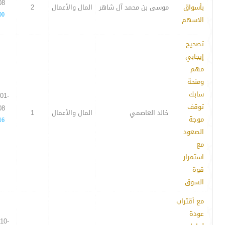
08
بأسواق
موسى بن محمد آل شاهر
المال والأعمال
2
00
الاسهم
تصحيح
إيجابي
مهم
ومنحة
سابك
01-
توقف
08
خالد العاصمي
المال والأعمال
1
موجة
16
الصعود
مع
استمرار
قوة
السوق
مع أقتراب
عودة
10-