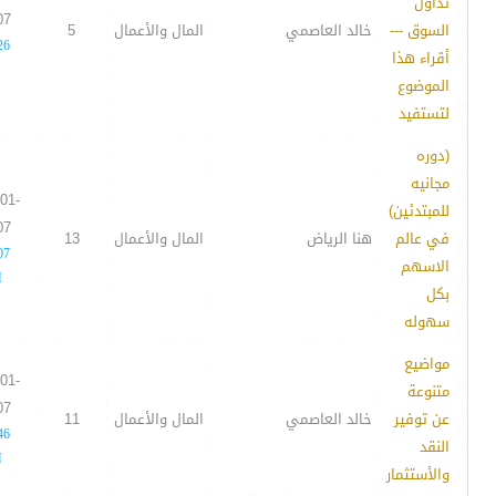
تداول
07
السوق ---
خالد العاصمي
المال والأعمال
5
26
أقراء هذا
الموضوع
لتستفيد
(دوره
مجانيه
01-
للمبتدئين)
07
في عالم
هنا الرياض
المال والأعمال
13
07
الاسهم
M
بكل
سهوله
مواضيع
01-
متنوعة
07
عن توفير
خالد العاصمي
المال والأعمال
11
46
النقد
M
والأستثمار