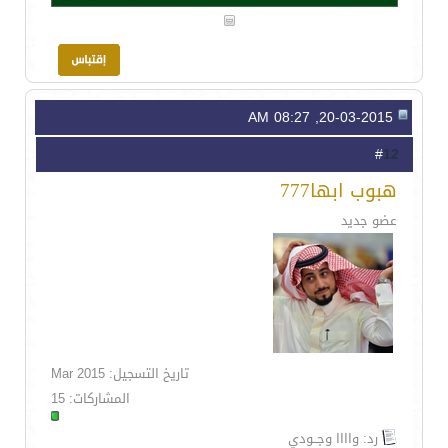
20-03-2015, 08:27 AM
12
#
هبوب ابها777
عضو جديد
تاريخ التسجيل: Mar 2015
المشاركات: 15
رد: واااا وجــودي