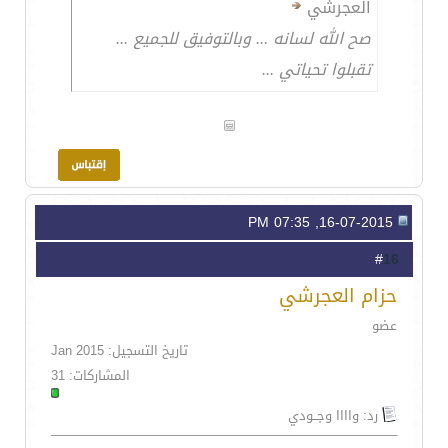
العجرشي
صح الله لسانه ... وبالتوفيق للجميع ...
تقبلوا تحياتي ...
16-07-2015, 07:35 PM
16
#
حزام العجرشي
عضو
تاريخ التسجيل: Jan 2015
المشاركات: 31
رد: واااا وجــودي