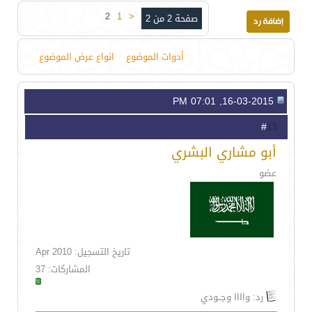
2
1
<
صفحة 2 من 2
أدوات الموضوع
انواع عرض الموضوع
16-03-2015, 07:01 PM
11
#
أبو مشاري البشري
عضو
تاريخ التسجيل: Apr 2010
المشاركات: 37
رد: واااا وجــودي