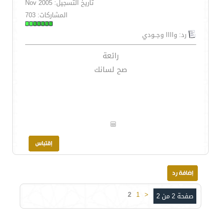
تاريخ التسجيل: Nov 2005
المشاركات: 703
رد: واااا وجــودي
رائعة
صح لسانك
2
1
<
صفحة 2 من 2