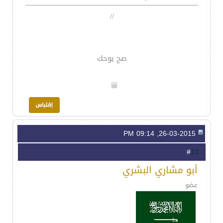
//
صح بوحك
26-03-2015, 09:14 PM
13
#
أبو مشاري البشري
عضو