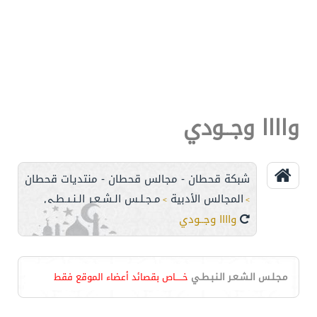
واااا وجــودي
شبكة قحطان - مجالس قحطان - منتديات قحطان
المجالس الأدبية
مـجـلـس الـشـعـر الـنـبـطـي
>
>
واااا وجــودي
مـجـلـس الـشـعـر الـنـبـطـي
خـــــاص بقصائد أعضاء الموقع فقط