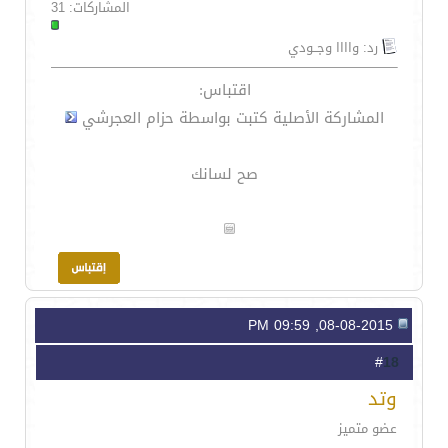
المشاركات: 31
رد: واااا وجــودي
اقتباس:
المشاركة الأصلية كتبت بواسطة حزام العجرشي
صح لسانك
08-08-2015, 09:59 PM
18
#
وتد
عضو متميز