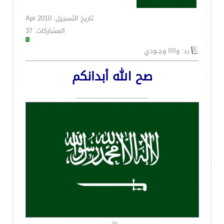
تاريخ التسجيل: Apr 2010
المشاركات: 37
رد: واااا وجــودي
صح الله أبدانكم
__________________