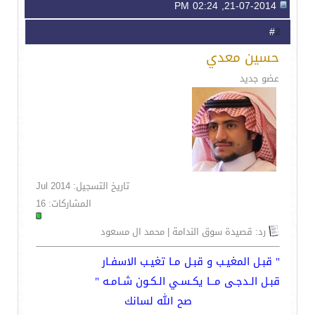
21-07-2014, 02:24 PM
2
#
حسين معدي
عضو جديد
تاريخ التسجيل: Jul 2014
المشاركات: 16
رد: قصيدة سوق الندامة | محمد ال مسعود
" قبـل المغيـب و قبـل مـا تغيـب الاسفـار
قبـل الـدجـى مــا يكـسـي الـكـون شـامـه "
صح الله لسانك