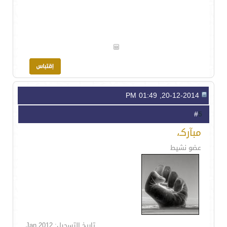
20-12-2014, 01:49 PM
5
#
مبآركـ،
عضو نشيط
تاريخ التسجيل: Jan 2012