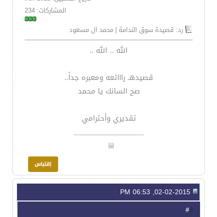
المشاركات: 234
رد: قصيدة سوق الندامة | محمد ال مسعود
الله .. الله ..
قصيدهـ رااائعه ومعبره جداً..
صح السانك يا محمد
تقديري وأحترامي
__________________
02-02-2015, 06:53 PM
6
#