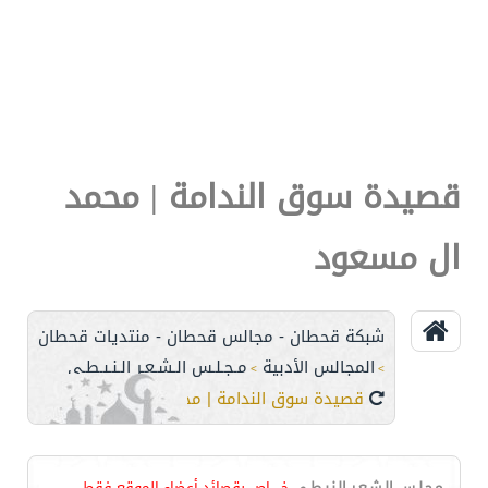
قصيدة سوق الندامة | محمد
ال مسعود
شبكة قحطان - مجالس قحطان - منتديات قحطان
المجالس الأدبية
مـجـلـس الـشـعـر الـنـبـطـي
>
>
قصيدة سوق الندامة | محمد ال مسعود
مـجـلـس الـشـعـر الـنـبـطـي
خـــــاص بقصائد أعضاء الموقع فقط