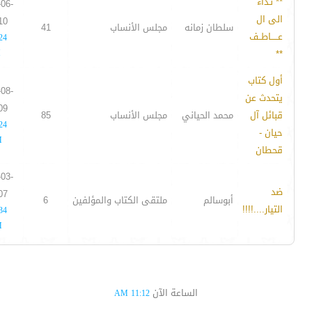
** نـداء
-06-
الى ال
10
سلطان زمانه
مجلس الأنساب
41
عـــــاطــف
24
M
**
أول كتاب
-08-
يتحدث عن
09
قبائل آل
محمد الحياني
مجلس الأنساب
85
24
حيان -
M
قحطان
-03-
ضد
07
أبوسالم
ملتقى الكتاب والمؤلفين
6
التيار....!!!!
34
M
الساعة الآن
11:12 AM