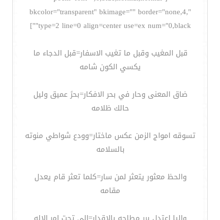
bkcolor="transparent" bkimage="" border="none,4,"
type=2 line=0 align=center use=ex num="0,black""]
قبل المغيب وقبل ما تغيب الاسفار=قبل الدجاء ما
يكسي الكون شامه
ضاق المعنى وحار في بحر الافكار=بحرً عميق وليل
حالك ظلامه
تسوقه امواج الزمن عكس ماختار=وودع شواطي منوته
بالسلامه
والحظ معثور يتعثر لمن سار=كلما تعثر قام يعدل
مقامه
واليا اعتدل برر مطاحه بالاقدار=الي تحت امر الاله