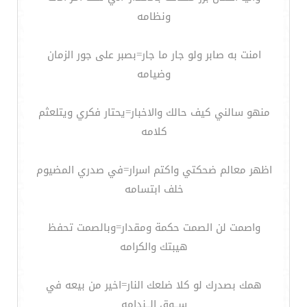
ونظامه
امنت به صابر ولو جار ما جار=بصبر على جور الزمان
وضيامه
منهو سالني كيف حالك والاخبار=يحتار فكري ويتلعثم
كلامه
اظهر معالم ضحكتي واكتم اسرار=في صدري المضيوم
خلف ابتسامه
واصمت لن الصمت حكمة ومقدار=وبالصمت تحفظ
هيبتك والكرامه
همك بصدرك لو كلا ضلعك النار=اخير من بيعه في
ســوق الــندامه