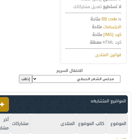
لا تستطيع
تعديل مشاركاتك
is
BB code
متاحة
الابتسامات
متاحة
كود [IMG]
متاحة
كود HTML
معطلة
قوانين المنتدى
الانتقال السريع
المواضيع المتشابهه
آخر
الموضوع
كاتب الموضوع
المنتدى
مشاركات
مشار