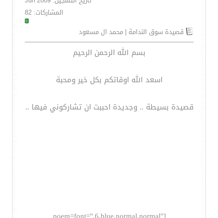
تاريخ التسجيل: Jun 2009
المشاركات: 82
قصيدة سوق الندامة | محمد ال مسعود
بسم الله الرحمن الرحيم
اسعد الله اوقاتكم بكل خير ومحبة
قصيدة بسيطة .. وجديدة احببت ان تشاركوني فيها ..
[poem=font=",6,blue,normal,normal"