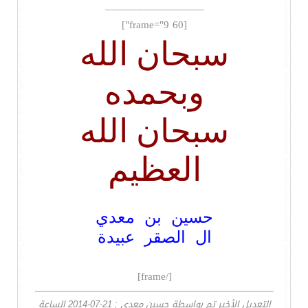
__________________
[frame="9 60"]
سبحان الله
وبحمده
سبحان الله
العظيم
حسين بن معدي
ال الصقر عبيدة
[/frame]
التعديل الأخير تم بواسطة حسين معدي ; 21-07-2014 الساعة