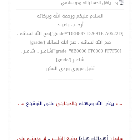
رد : ياهل الحسا بالله ودو سلامي
السلام عليكم ورحمة الله وبركاته
أرحـــب ياعيــد
[grade="DEB887 D2691E A0522D"]صح الله لسانك .
صح الله لسانك . صح الله لسانك [/grade]
[grade="8B0000 FF0000 FF7F50"]شاعــر .. شاعــر ..
شاعــر [/grade]
تقبل مروري وردي المكرر
__________________
...::
بيـَض الله وجهـَـك
يـَالحبـَـابـَـيَ
علـَـى التوقيـَـع
::...
سلمـان
أهـدائـك هــاذا
يرقــع القلــب
..
لا عدمتـك
على