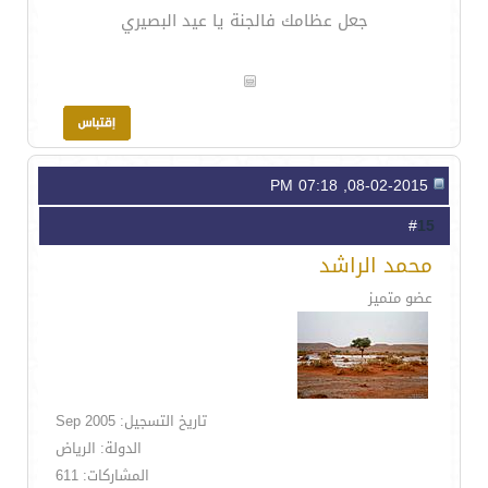
جعل عظامك فالجنة يا عيد البصيري
08-02-2015, 07:18 PM
15
#
محمد الراشد
عضو متميز
تاريخ التسجيل: Sep 2005
الدولة: الرياض
المشاركات: 611