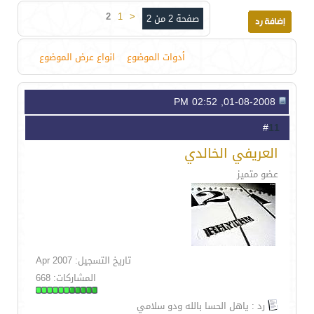
2
1
<
صفحة 2 من 2
أدوات الموضوع
انواع عرض الموضوع
01-08-2008, 02:52 PM
11
#
العريفي الخالدي
عضو متميز
تاريخ التسجيل: Apr 2007
المشاركات: 668
رد : ياهل الحسا بالله ودو سلامي