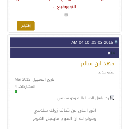
التوووقيـع ..
03-02-2015, 04:10 AM
14
#
فهد ابن سالم
عضو جديد
تاريخ التسجيل: Mar 2012
المشاركات: 4
رد: ياهل الحسا بالله ودو سلامي
اقروا على من شـاف زولـه سلامـي
وقولو لـه ان المـوج مايقبـل العـوم