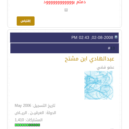
دمتم بوووووووووووود
02-08-2008, 02:43 PM
13
#
عبدالهادي ابن مشتح
عضو فضي
تاريخ التسجيل: May 2006
الدولة: العرقيـــن ـ الريـــاض
المشاركات: 1,410