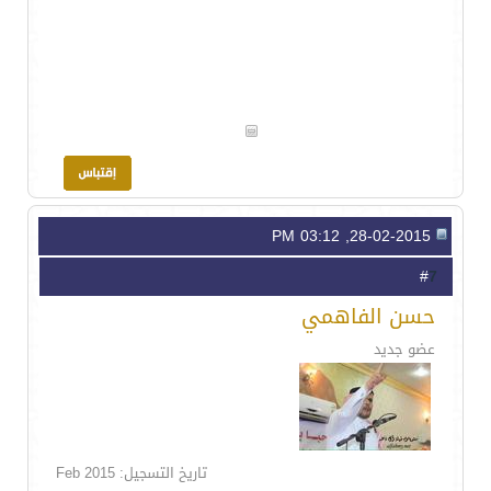
28-02-2015, 03:12 PM
7
#
حسن الفاهمي
عضو جديد
تاريخ التسجيل: Feb 2015