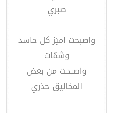
صبري
واصبحت اميّز كل حاسد
وشمّات
واصبحت من بعض
المخاليق حذري