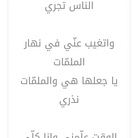
الناس تجري
واتغيب عنّي في نهار
الملمّات
يا جعلها هي والملمّات
نذري
الوقت علّمني وانا كلّي