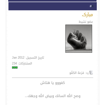
4
#
مبآركـ،
عضو نشيط
تاريخ التسجيل: Jan 2012
المشاركات: 234
رد: فزعة الكفْو
كفووو يا هتاش
وصح الله السانك وبيض الله وجهك...