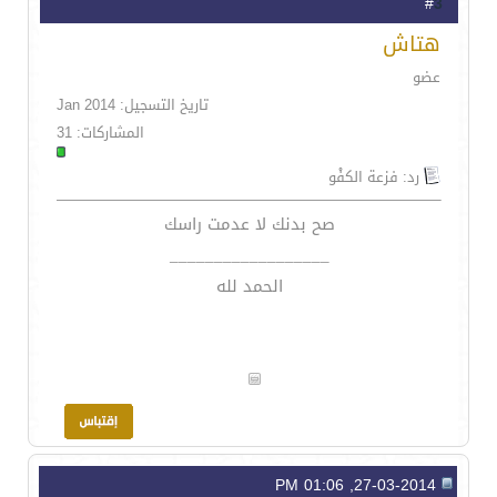
3
#
هتاش
عضو
تاريخ التسجيل: Jan 2014
المشاركات: 31
رد: فزعة الكفْو
صح بدنك لا عدمت راسك
__________________
الحمد لله
27-03-2014, 01:06 PM