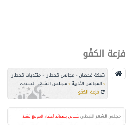
فزعة الكفْو
شبكة قحطان - مجالس قحطان - منتديات قحطان
المجالس الأدبية
مـجـلـس الـشـعـر الـنـبـطـي
>
>
فزعة الكفْو
مـجـلـس الـشـعـر الـنـبـطـي
خـــــاص بقصائد أعضاء الموقع فقط