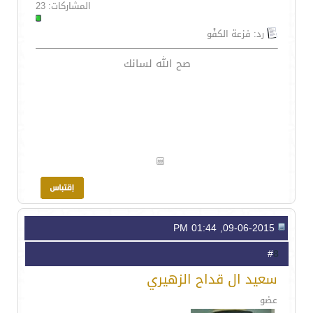
المشاركات: 23
رد: فزعة الكفْو
صح الله لسانك
09-06-2015, 01:44 PM
8
#
سعيد ال قداح الزهيري
عضو