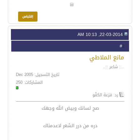
22-03-2014, 10:13 AM
2
#
مانع الملاطي
..:: شاعر ::..
تاريخ التسجيل: Dec 2005
المشاركات: 250
رد: فزعة الكفْو
صح لسانك وبيض الله وجهك
دره من درر الشعر لاعدمناك