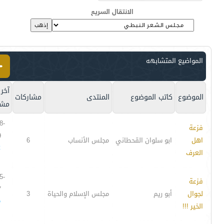
الانتقال السريع
المواضيع المتشابهه
آخر
الموضوع
كاتب الموضوع
المنتدى
مشاركات
مشا
8-
فزعة
9
اهل
ابو سلوان القحطاني
مجلس الأنساب
6
2
العرف
5-
فزعة
7
لجوال
أبو ريم
مجلس الإسلام والحياة
3
5
الخير !!!