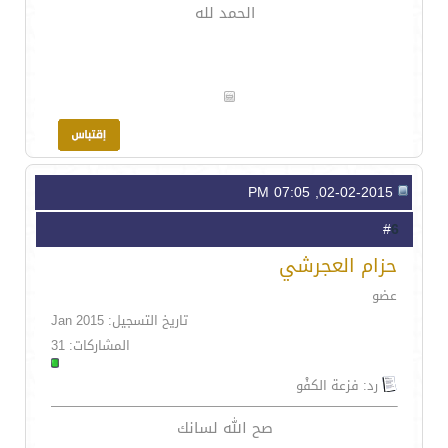
الحمد لله
02-02-2015, 07:05 PM
6
#
حزام العجرشي
عضو
تاريخ التسجيل: Jan 2015
المشاركات: 31
رد: فزعة الكفْو
صح الله لسانك