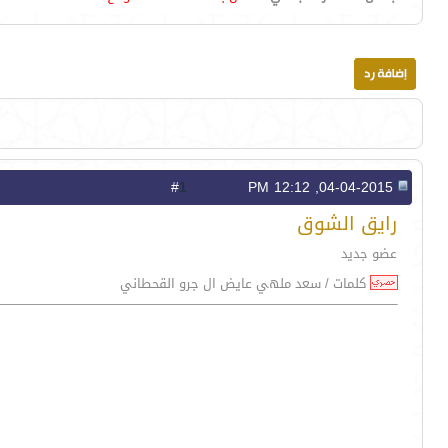
1
#
04-04-2015, 12:12 PM
رايق الشوق
عضو جديد
كلمات / سعد ملهي عايض ال جرو القحطاني