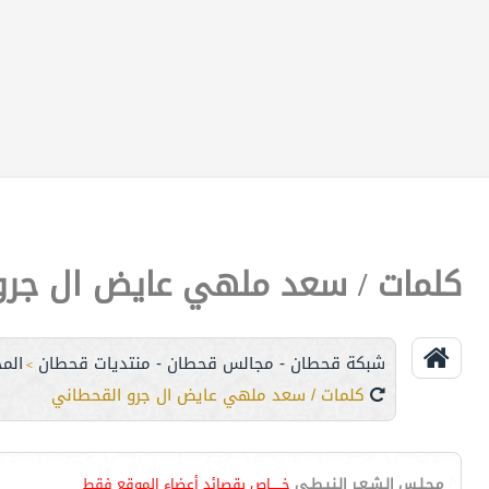
كلمات / سعد ملهي عايض ال جرو
شبكة قحطان - مجالس قحطان - منتديات قحطان
المج
>
كلمات / سعد ملهي عايض ال جرو القحطاني
مـجـلـس الـشـعـر الـنـبـطـي
خـــــاص بقصائد أعضاء الموقع فقط