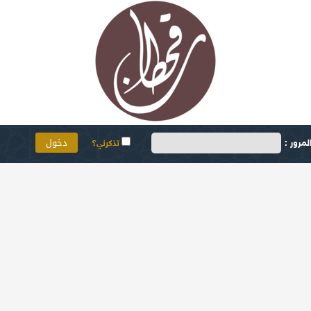
مرور :
تذكرني؟