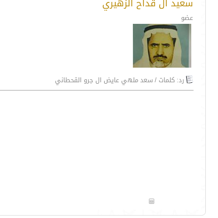
سعيد ال قداح الزهيري
عضو
رد: كلمات / سعد ملهي عايض ال جرو القحطاني