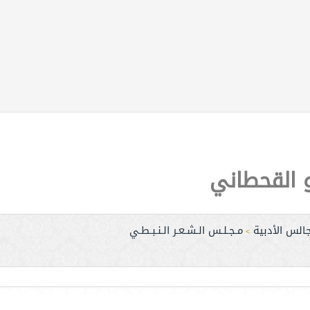
 القحطاني
الس الأدبية
مـجـلـس الـشـعـر الـنـبـطـي
>