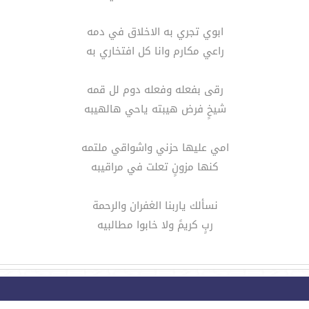
ابوي تجري به الاخلاق في دمه
راعي مكارم وانا كل افتخاري به
رقى بفعله وفعله دوم لل قمه
شيخٍ فرض هيبته ياحي هالهيبه
امي عليها حزني واشواقي ملتمه
كنها مزونٍ تعلت في مراقيبه
نسألك ياربنا الغفران والرحمة
ربٍ كريمً ولا خابوا مطالبيه