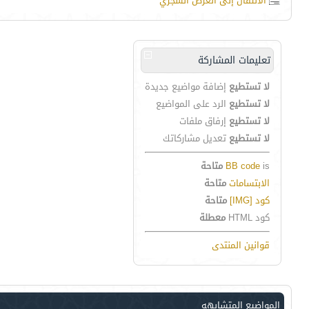
الانتقال إلى العرض الشجري
تعليمات المشاركة
لا تستطيع
إضافة مواضيع جديدة
لا تستطيع
الرد على المواضيع
لا تستطيع
إرفاق ملفات
لا تستطيع
تعديل مشاركاتك
is
BB code
متاحة
الابتسامات
متاحة
كود [IMG]
متاحة
كود HTML
معطلة
قوانين المنتدى
المواضيع المتشابهه