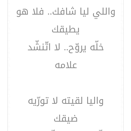
واللي ليا شافك.. فلا هو
يطيقك
خلّه يروّح.. لا اتّنشّد
علامه
واليا لقيته لا تورّيه
ضيقك