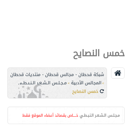
خمس النصايح
شبكة قحطان - مجالس قحطان - منتديات قحطان
المجالس الأدبية
مـجـلـس الـشـعـر الـنـبـطـي
>
>
خمس النصايح
مـجـلـس الـشـعـر الـنـبـطـي
خـــــاص بقصائد أعضاء الموقع فقط