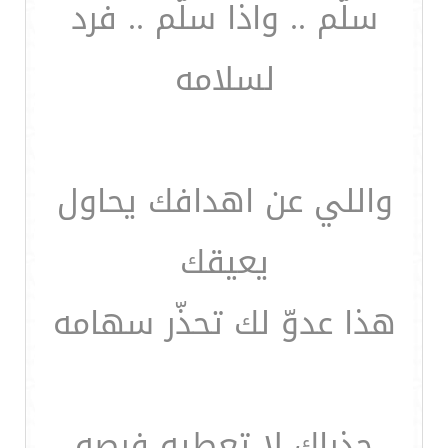
سلّم .. واذا سلّم .. فرد
لسلامه
واللي عن اهدافك يحاول
يعيقك
هذا عدوّ لك تحذّر سهامه
حذراك لا تعطيه فرصه