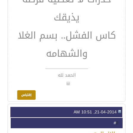
يذيقك
كاس الفشل.. بسم الغلا
والشهامه
__________________
الحمد لله
21-04-2014, 10:51 AM
2
#