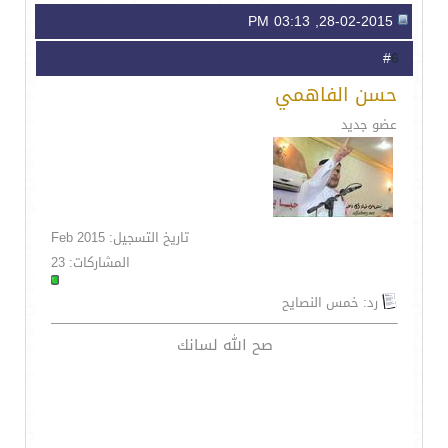
28-02-2015, 03:13 PM
6
#
حسن الفاهمي
عضو جديد
تاريخ التسجيل: Feb 2015
المشاركات: 23
رد: خمس النصايح
صح الله لسانك