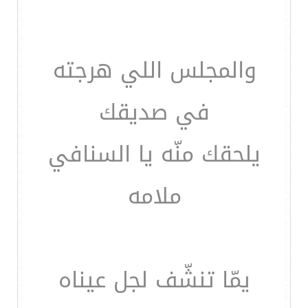
والمجلس اللي هرجته
في صديقك
يلحقك منّه يا السنافي
ملامه
يمّا تنشّف لجل عيناه