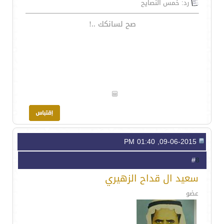
رد: خمس النصايح
صح لسانكك ..!
09-06-2015, 01:40 PM
8
#
سعيد ال قداح الزهيري
عضو