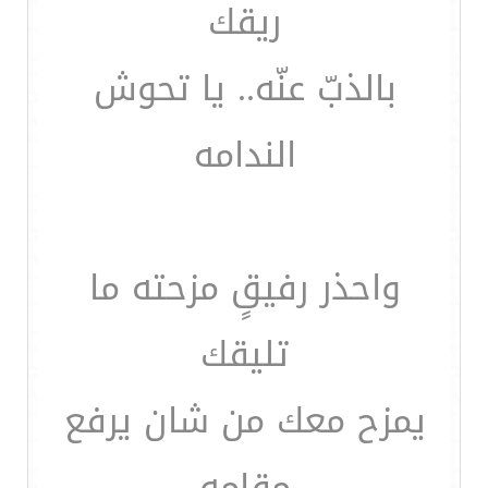
ريقك
بالذبّ عنّه.. يا تحوش
الندامه
واحذر رفيقٍ مزحته ما
تليقك
يمزح معك من شان يرفع
مقامه