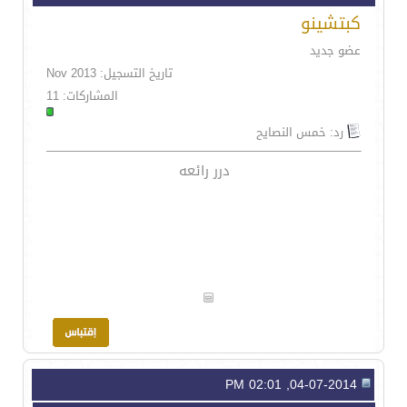
كبتشينو
عضو جديد
تاريخ التسجيل: Nov 2013
المشاركات: 11
رد: خمس النصايح
درر رائعه
04-07-2014, 02:01 PM