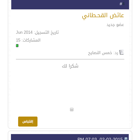
4
#
عائض القحـطاني
عضو جديد
تاريخ التسجيل: Jun 2014
المشاركات: 15
رد: خمس النصايح
شكرا لك
02-02-2015, 07:03 PM