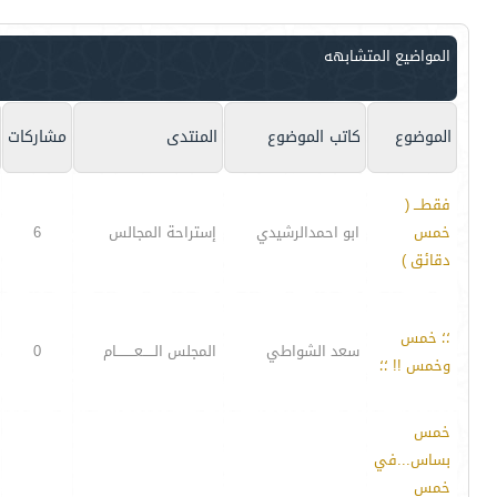
المواضيع المتشابهه
الموضوع
كاتب الموضوع
المنتدى
مشاركات
فقطـــ (
خمس
ابو احمدالرشيدي
إستراحة المجالس
6
دقائق )
؛؛ خمس
سعد الشواطي
المجلس الـــــعــــــــام
0
وخمس !! ؛؛
خمس
بساس...في
خمس