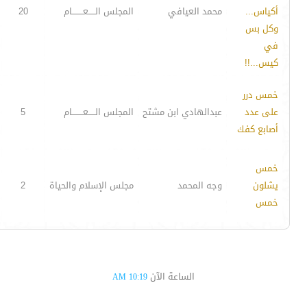
أكياس...
محمد العيافي
المجلس الـــــعــــــــام
20
وكل بس
في
كيس...!!
خمس درر
على عدد
عبدالهادي ابن مشتح
المجلس الـــــعــــــــام
5
أصابع كفك
خمس
يشلون
وجه المحمد
مجلس الإسلام والحياة
2
خمس
الساعة الآن
10:19 AM