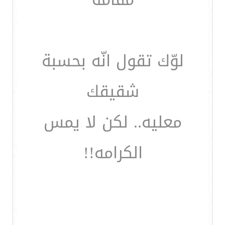
لوّك تقول انّه بحسبة
شقيقك
معليه.. لكن لا يمس
الكرامه!!