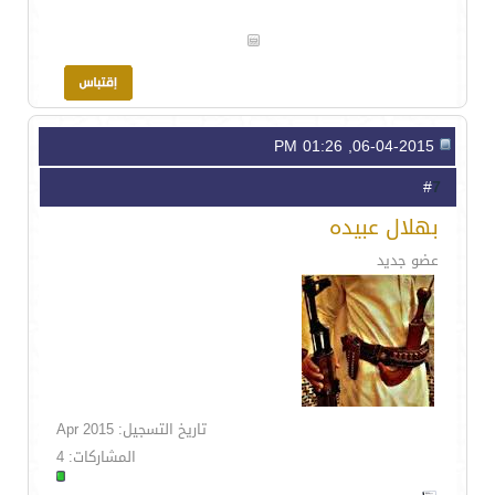
06-04-2015, 01:26 PM
7
#
بهلال عبيده
عضو جديد
تاريخ التسجيل: Apr 2015
المشاركات: 4