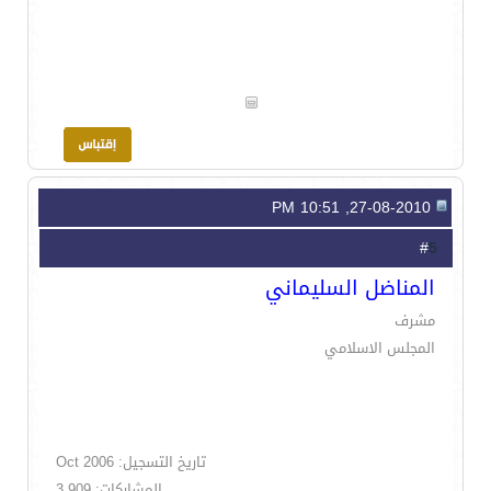
27-08-2010, 10:51 PM
5
#
المناضل السليماني
مشرف
المجلس الاسلامي
تاريخ التسجيل: Oct 2006
المشاركات: 3,909