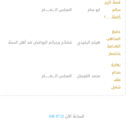
قصة الزير
سالم
ابو سام
المجلس الـــــعــــــــام
كاملة.....؟
جميع
المذاهب
هيثم الرفيدي
فضائح وجرائم الروافض ضد أهل السنة
الهدامة
باختصار
نهاية
صدام
محمد القويفل
المجلس الـــــعــــــــام
ملف
شامل
الساعة الآن
07:22 AM