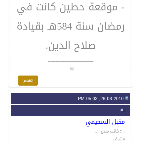
- موقعة حطين كانت في
رمضان سنة 584هـ بقيادة
صلاح الدين.
__________________
26-08-2010, 05:03 PM
2
#
مقبل السحيمي
..:: كاتب مبدع ::..
مشرف