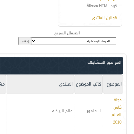
كود HTML
معطلة
قوانين المنتدى
الانتقال السريع
المواضيع المتشابهه
الموضوع
كاتب الموضوع
المنتدى
مشا
مجلة
كاس
الـهـامـور
عالم الرياضه
العالم
2010