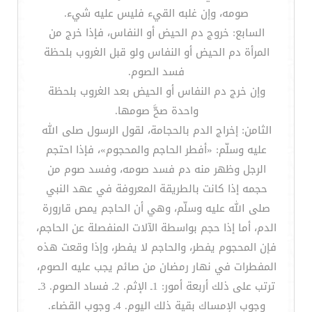
صومه، وإن غلبه القيء فليس عليه شيء.
السابع: خروج دم الحيض أو النفاس، فإذا خرج من
المرأة دم الحيض أو النفاس ولو قبل الغروب بلحظة
فسد الصوم.
وإن خرج دم النفاس أو الحيض بعد الغروب بلحظة
واحدة صحَّ صومها.
الثامن: إخراج الدم بالحجامة، لقول الرسول صلى الله
عليه وسلّم: «أفطر الحاجم والمحجوم»، فإذا احتجم
الرجل وظهر منه دم فسد صومه، وفسد صوم من
حجمه إذا كانت بالطريقة المعروفة في عهد النبي
صلى الله عليه وسلّم، وهي أن الحاجم يمص قارورة
الدم، أما إذا حجم بواسطة الآلات المنفصلة عن الحاجم،
فإن المحجوم يفطر، والحاجم لا يفطر، وإذا وقعت هذه
المفطرات في نهار رمضان من صائم يجب عليه الصوم،
ترتب على ذلك أربعة أمور: 1ـ الإثم. 2ـ فساد الصوم. 3ـ
وجوب الإمساك بقية ذلك اليوم. 4ـ وجوب القضاء.