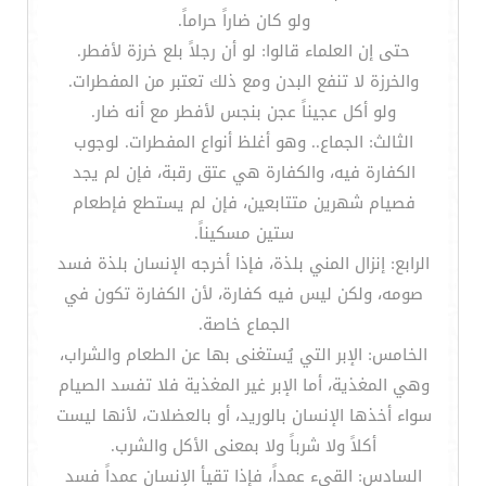
ولو كان ضاراً حراماً.
حتى إن العلماء قالوا: لو أن رجلاً بلع خرزة لأفطر.
والخرزة لا تنفع البدن ومع ذلك تعتبر من المفطرات.
ولو أكل عجيناً عجن بنجس لأفطر مع أنه ضار.
الثالث: الجماع.. وهو أغلظ أنواع المفطرات. لوجوب
الكفارة فيه، والكفارة هي عتق رقبة، فإن لم يجد
فصيام شهرين متتابعين، فإن لم يستطع فإطعام
ستين مسكيناً.
الرابع: إنزال المني بلذة، فإذا أخرجه الإنسان بلذة فسد
صومه، ولكن ليس فيه كفارة، لأن الكفارة تكون في
الجماع خاصة.
الخامس: الإبر التي يُستغنى بها عن الطعام والشراب،
وهي المغذية، أما الإبر غير المغذية فلا تفسد الصيام
سواء أخذها الإنسان بالوريد، أو بالعضلات، لأنها ليست
أكلاً ولا شرباً ولا بمعنى الأكل والشرب.
السادس: القيء عمداً، فإذا تقيأ الإنسان عمداً فسد