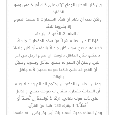
وإن كان الفطر بالجماع ترتب على ذلك أمر خامس وهو
الكفارة.
ولكن يجب أن نعلم أن هذه المفطرات لا تفسد الصوم
إلا بشروط ثلاثة:
1ـ العلم. 2ـ الذِّكر. 3ـ الإرادة.
فإذا تناول الصائم شيئاً من هذه المفطرات جاهلاً،
فصيامه صحيح، سواء كان جاهلاً بالوقت، أو كان جاهلاً
بالحكم، مثال الجاهل بالوقت: أن يقوم الرجل في آخر
الليل، ويظن أن الفجر لم يطلع، فيأكل ويشرب ويتبيَّن
أن الفجر قد طلع، فهذا صومه صحيح؛ لأنه جاهل
بالوقت.
ومثال الجاهل بالحكم: أن يحتجم الصائم وهو لا يعلم
أن الحجامة مفطرة، فيُقال له صومك صحيح. والدليل
على ذلك قوله تعالى: {رَبَّنَا لاَ تُؤَاخِذْنَآ إِن نَّسِينَآ أَوْ
أَخْطَأْنَا} [البقرة: 286] هذا من القرآن.
ومن السنة: حديث أسماء بنت أبي بكر رضي الله عنهما