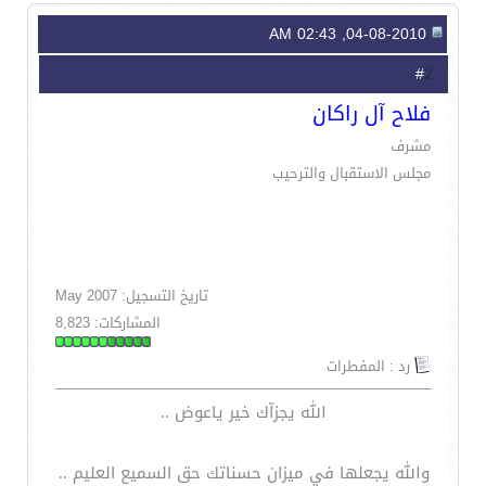
04-08-2010, 02:43 AM
2
#
فلاح آل راكان
مشرف
مجلس الاستقبال والترحيب
تاريخ التسجيل: May 2007
المشاركات: 8,823
رد : المفطرات
الله يجزآك خير ياعوض ..
والله يجعلها في ميزان حسناتك حق السميع العليم ..