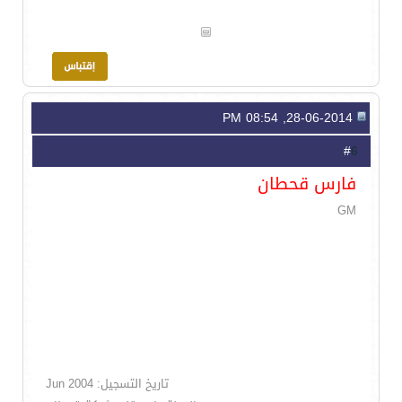
28-06-2014, 08:54 PM
6
#
فارس قحطان
GM
تاريخ التسجيل: Jun 2004