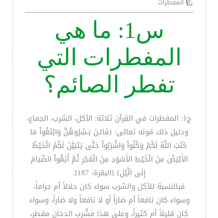
المفطرات
س1: ما هي
المفطرات التي
تفطر الصائم؟
ج1: المفطرات في القرآن ثلاثة: الأكل، الشرب، الجماع،
ودليل ذلك قوله تعالى: {فَالـنَ بَـشِرُوهُنَّ وَابْتَغُواْ مَا
كَتَبَ اللَّهُ لَكُمْ وَكُلُواْ وَاشْرَبُواْ حَتَّى يَتَبَيَّنَ لَكُمُ الْخَيْطُ
الأَبْيَضُ مِنَ الْخَيْطِ الأَسْوَدِ مِنَ الْفَجْرِ ثُمَّ أَتِمُّواْ الصِّيَامَ
إِلَى الَّيْلِ} [البقرة: 187].
فبالنسبة للأكل والشرب سواء كان حلالاً أم حراماً،
وسواء كان نافعاً أم ضاراً أو لا نافعاً ولا ضاراً، وسواء
كان قليلاً أم كثيراً، وعلى هذا فشُرب الدخان مفطر،