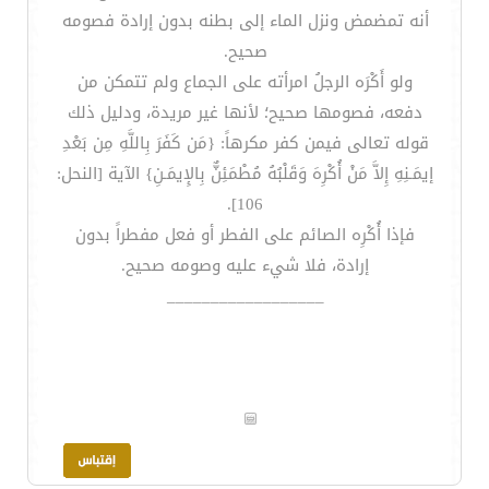
أنه تمضمض ونزل الماء إلى بطنه بدون إرادة فصومه
صحيح.
ولو أَكْرَه الرجلُ امرأته على الجماع ولم تتمكن من
دفعه، فصومها صحيح؛ لأنها غير مريدة، ودليل ذلك
قوله تعالى فيمن كفر مكرهاً: {مَن كَفَرَ بِاللَّهِ مِن بَعْدِ
إيمَـنِهِ إِلاَّ مَنْ أُكْرِهَ وَقَلْبُهُ مُطْمَئِنٌّ بِالإِيمَـنِ} الآية [النحل:
106].
فإذا أُكْرِه الصائم على الفطر أو فعل مفطراً بدون
إرادة، فلا شيء عليه وصومه صحيح.
__________________