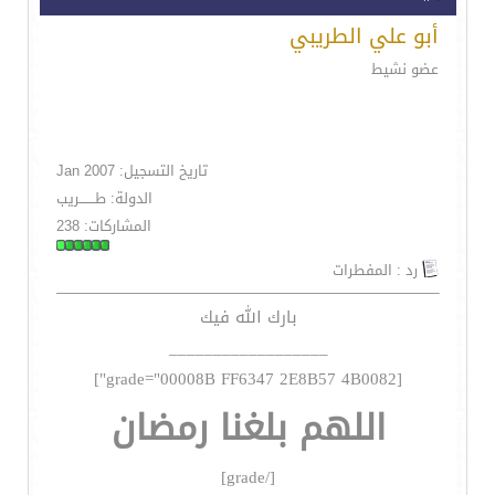
أبو علي الطريبي
عضو نشيط
تاريخ التسجيل: Jan 2007
الدولة: طـــــــريب
المشاركات: 238
رد : المفطرات
بارك الله فيك
__________________
[grade="00008B FF6347 2E8B57 4B0082"]
اللهم بلغنا رمضان
[/grade]