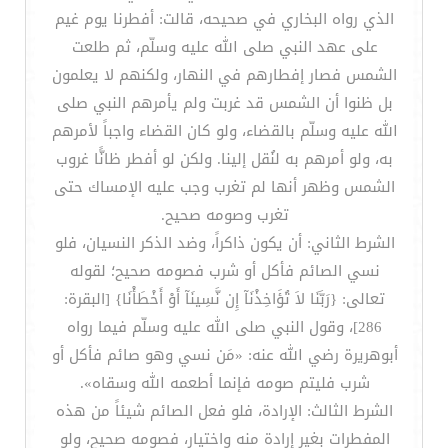
الذي رواه البخاري في صحيحه، قالت: أفطرنا يوم غيم
على عهد النبي صلى الله عليه وسلّم، ثم طلعت
الشمس فصار إفطارهم في النهار، ولكنهم لا يعلمون
بل ظنوا أن الشمس قد غربت ولم يأمرهم النبي صلى
الله عليه وسلّم بالقضاء، ولو كان القضاء واجباً لأمرهم
به، ولو أمرهم به لنُقل إلينا. ولكن لو أفطر ظانًّا غروب
الشمس وظهر أنها لم تغرب وجب عليه الإمساك حتى
تغرب وصومه صحيح.
الشرط الثاني: أن يكون ذاكراً، وضد الذكر النسيان، فلو
نسي الصائم فأكل أو شرب فصومه صحيح؛ لقوله
تعالى: {رَبَّنَا لاَ تُؤَاخِذْنَآ إِن نَّسِينَآ أَوْ أَخْطَأْنَا} [البقرة:
286]، وقول النبي صلى الله عليه وسلّم فيما رواه
أبوهريرة رضي الله عنه: «مَن نسي وهو صائم فأكل أو
شرب فليتم صومه فإنما أطعمه الله وسقاه».
الشرط الثالث: الإرادة، فلو فعل الصائم شيئاً من هذه
المفطرات بغير إرادة منه واختيار، فصومه صحيح، ولو