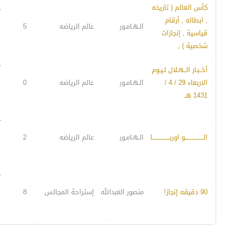
كأس العالم ( تاريخه
-
, ابطاله , أرقام
الـهـامـور
عالم الرياضه
5
قياسية , إنجازات
شخصية ) ,
-
أخــبـار الــهـلال لـيـوم
الاربعاء 29 / 4 /
الـهـامـور
عالم الرياضه
0
1431 هــ
-
الــــــــــــــــــو اوربـــــــــــــــــا
الـهـامـور
عالم الرياضه
2
-
90 دقيقه إنجاز!
منصور العبدالله
إستراحة المجالس
8