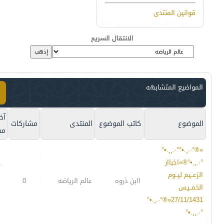
قوانين المنتدى
الانتقال السريع
المواضيع المتشابهه
آخ
الموضوع
كاتب الموضوع
المنتدى
مشاركات
مش
«®°·.¸.•°°·.¸¸.•°
°·.¸.•°®»اخباار
-
الزعــيم ليــوم
اابن ذروه
عالم الرياضه
0
الخمــيس
27/11/1431«®°·.¸.•°
°·.¸¸.•°