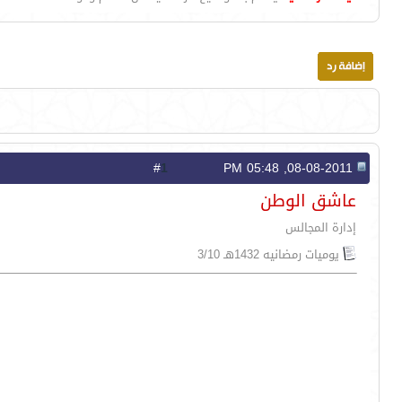
1
#
08-08-2011, 05:48 PM
عاشق الوطن
إدارة المجالس
يوميات رمضانيه 1432هـ 3/10