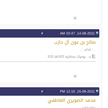
2
#
14-08-2011, 03:47 AM
صالح بن عون آل حازب
..:: شاعر ::..
رد : يوميات رمضانيه 1432هـ 3/10
3
#
15-08-2011, 12:10 PM
محمد الضويري العاطفي
عضو فضي