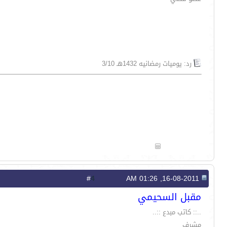
رد: يوميات رمضانيه 1432هـ 3/10
4
#
16-08-2011, 01:26 AM
مقبل السحيمي
..:: كاتب مبدع ::..
مشرف