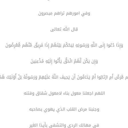
وفي امورهم تراهم مبصرون
قال الله تعالى
وَإِذَا دُعُوا إِلَى اللَّهِ وَرَسُولِهِ لِيَحْكُمَ بَيْنَهُمْ إِذَا فَرِيقٌ مِّنْهُم مُّعْرِضُونَ
وَإِن يَكُن لَّهُمُ الْحَقُّ يَأْتُوا إِلَيْهِ مُذْعِنِينَ
مَّرَضٌ أَمِ ارْتَابُوا أَمْ يَخَافُونَ أَن يَحِيفَ اللَّهُ عَلَيْهِمْ وَرَسُولُهُ بَلْ أُوْلَئِكَ هُم
اللهم اجعلنا معول بناء لامعول شقاق وفتنه
وجنبنا مرض القلب الذي يهوي بصاحبه
في مهالك الردى والتشفي بأيذا الغير