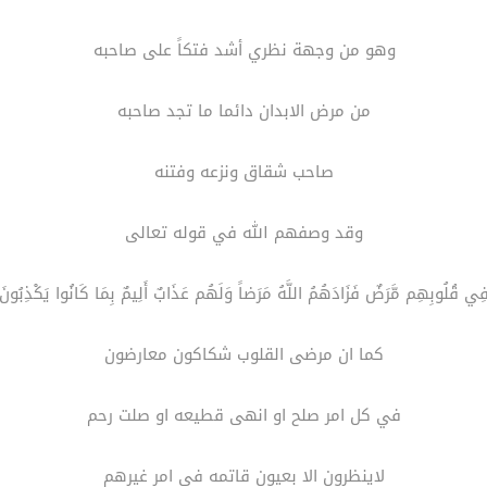
وهو من وجهة نظري أشد فتكاً على صاحبه
من مرض الابدان دائما ما تجد صاحبه
صاحب شقاق ونزعه وفتنه
وقد وصفهم الله في قوله تعالى
ِي قُلُوبِهِم مَّرَضٌ فَزَادَهُمُ اللَّهُ مَرَضاً وَلَهُم عَذَابٌ أَلِيمٌ بِمَا كَانُوا يَكْذِبُونَ
كما ان مرضى القلوب شكاكون معارضون
في كل امر صلح او انهى قطيعه او صلت رحم
لاينظرون الا بعيون قاتمه في امر غيرهم