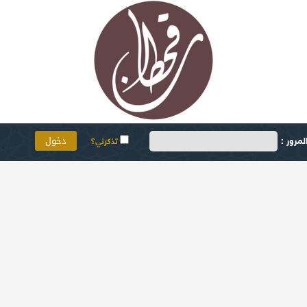
مرور :
تذكرني؟