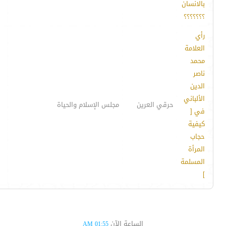
بالانسان
؟؟؟؟؟؟؟
رأي
العلامة
محمد
ناصر
الدين
الألباني
حرقي العرين
مجلس الإسلام والحياة
في [
كيفية
حجاب
المرأة
المسلمة
]
الساعة الآن
01:55 AM