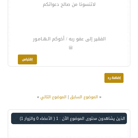
لاتنسونا من صالح دعواتكم
الفقير إلى عفو ربه / أخوكم الـهـامـور
«
الموضوع السابق
|
الموضوع التالي
»
الذين يشاهدون محتوى الموضوع الآن : 1
( الأعضاء 0 والزوار 1)