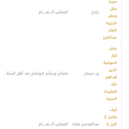
سيرة
بطل
جندل
المجلس الـــــعــــــــام
وصقر
الجزيرة
الملك
عبدالعزيز
بعض
كبار
الصوفية
الذين
بن خرصان
فضائح وجرائم الروافض ضد أهل السنة
هداهم
الله
للعقيدة
السنية
كيف
يقترن ((
الجن ))
عبدالمحسن مبارك
المجلس الـــــعــــــــام