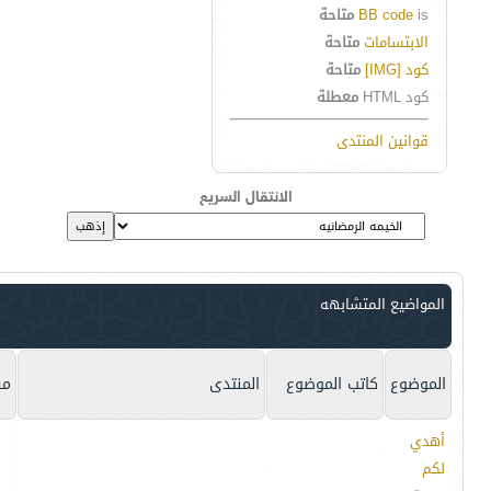
is
BB code
متاحة
الابتسامات
متاحة
كود [IMG]
متاحة
كود HTML
معطلة
قوانين المنتدى
الانتقال السريع
المواضيع المتشابهه
الموضوع
كاتب الموضوع
المنتدى
مش
أهدي
لكم