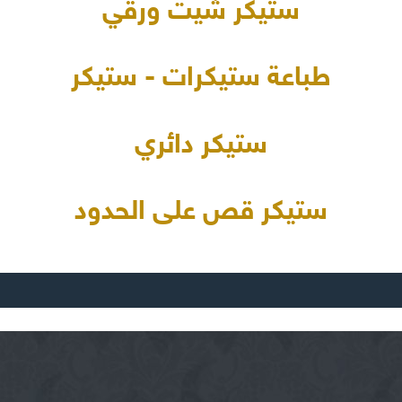
ستيكر شيت ورقي
طباعة ستيكرات - ستيكر
ستيكر دائري
ستيكر قص على الحدود