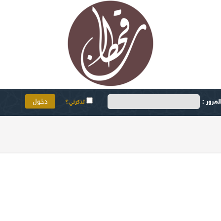
مرور :
تذكرني؟