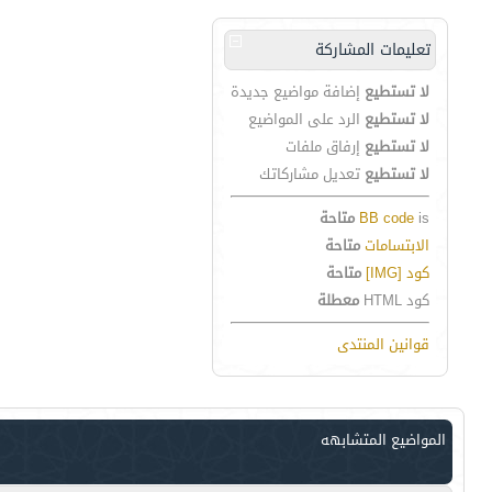
تعليمات المشاركة
لا تستطيع
إضافة مواضيع جديدة
لا تستطيع
الرد على المواضيع
لا تستطيع
إرفاق ملفات
لا تستطيع
تعديل مشاركاتك
is
BB code
متاحة
الابتسامات
متاحة
كود [IMG]
متاحة
كود HTML
معطلة
قوانين المنتدى
المواضيع المتشابهه