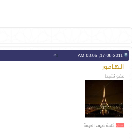
1
#
17-08-2011, 03:05 AM
الـهـامـور
عضو نشيط
كلمة ضيف الخيمة