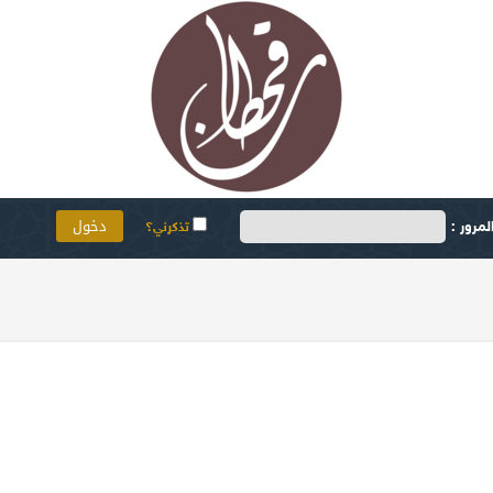
مرور :
تذكرني؟