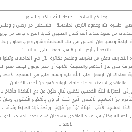
وعليكم السلام ... صبحك الله بالخير والسرور
أقصى "طهره الله وعموم الأرض المقدسة = فلسطين من رجس و ودنس 
قدمات من عقود عندما ألف كمال الصليبي كتابه التوراة جاءت من جزيرة
الباحة وعسير وأن القدس في تلك المنطقة وشرق وغرب وحاول ربط أسما
بنتيجة أن أرض السراة هي موطن بني إسرائيل !
التخاريف بعض من تشربها ومنهم دكاترة الآن في الجامعات وتبنوا هذ
الخرافة حتى قال أحدهم والحقيقة الغائبة أن مصر فرعون ليست مصر الم
ية مفادها أن الرسول صلى الله عليه وسلم صلى في المسجد الأقصى ا
والواقدي لا يعتد به عند علماء الرواية فهو من أكذب الكذابين ..
جِعِرّانَةِ لَيْلَةَ الْخَمِيسِ لِخَمْسِ لَيَالٍ خَلَوْنَ مِنْ ذِي الْقَعْدَةِ فَأَقَامَ بِالْجِعِرّ
يْلًا; فَأَحْرَمَ مِنْ الْمَسْجِدِ الْأَقْصَى الّذِي تَحْتَ الْوَادِي بِالْعُدْوَةِ الْقُصْوَى، وَكَانَ 
هَذَا الْمَسْجِدُ الْأَدْنَى، فَبَنَاهُ رَجُلٌ مِنْ قُرَيْشٍ وَاِتّخَذَ ذَلِكَ الْحَائِطَ عِنْدَهُ. ..
ي الجعرانة وكان في عهد الواقدي مسجدان فهو يحدد المسجد الذي صل
الأبعد ..