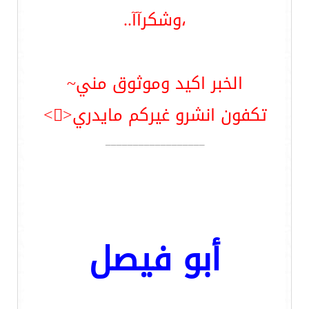
،وشكرآآ..
الخبر اكيد وموثوق مني~
تكفون انشرو غيركم مايدري<>
__________________
أبو فيصل