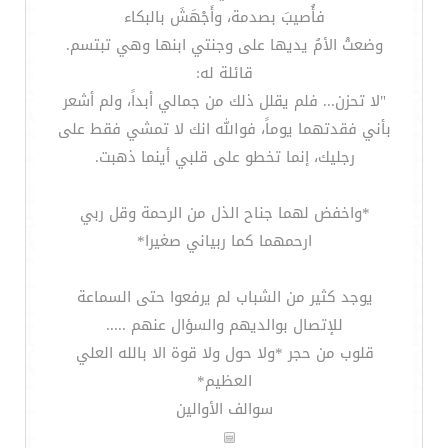
فأُصيبَ بصدمة، وأَجْهَشَ بالبكاء
وضعتْ الأمُ يديها على وجنتي ابنها وهي تبتسم.
قائلة له:
"لا تحزن... فلم يقلل ذلك من جمالي أبداً، ولم أشعر
بأني فقدتهما يوماً، فوالله انك لا تمشي فقط على
رجليك، إنما تخطو على قلبي أينما ذهبت.
*واخفض لهما جناح الذل من الرحمة وقل ربي
ارحمهما كما ربياني صغيرا*
يوجد كثير من الشباب لم يرفعوا حتى السماعة
للإتصال بوالديهم والسؤال عنهم .....
قلوب من حجر *ولا حول ولا قوة الا بالله العلي
العظيم*
سوالف الأوالين