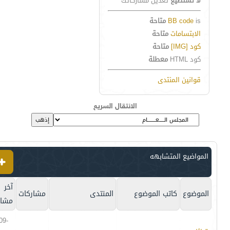
لا تستطيع
تعديل مشاركاتك
is
BB code
متاحة
الابتسامات
متاحة
كود [IMG]
متاحة
كود HTML
معطلة
قوانين المنتدى
الانتقال السريع
المواضيع المتشابهه
آخر
الموضوع
كاتب الموضوع
المنتدى
مشاركات
مشار
09-