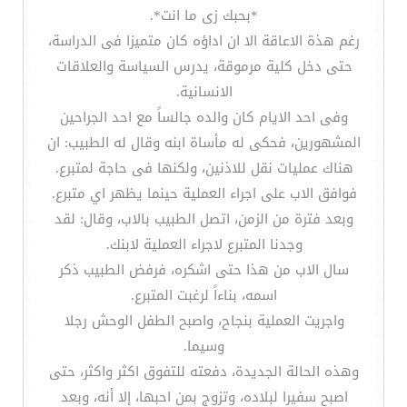
*بحبك زى ما انت*.
رغم هذة الاعاقة الا ان اداؤه كان متميزا فى الدراسة،
حتى دخل كلية مرموقة، يدرس السياسة والعلاقات
الانسانية.
وفى احد الايام كان والده جالساً مع احد الجراحين
المشهورين، فحكى له مأساة ابنه وقال له الطبيب: ان
هناك عمليات نقل للاذنين، ولكنها فى حاجة لمتبرع.
فوافق الاب على اجراء العملية حينما يظهر اي متبرع.
وبعد فترة من الزمن، اتصل الطبيب بالاب، وقال: لقد
وجدنا المتبرع لاجراء العملية لابنك.
سال الاب من هذا حتى اشكره، فرفض الطبيب ذكر
اسمه، بناءاً لرغبت المتبرع.
واجريت العملية بنجاح، واصبح الطفل الوحش رجلا
وسيما.
وهذه الحالة الجديدة، دفعته للتفوق اكثر واكثر، حتى
اصبح سفيرا لبلاده، وتزوج بمن احبها، إلا أنه، وبعد