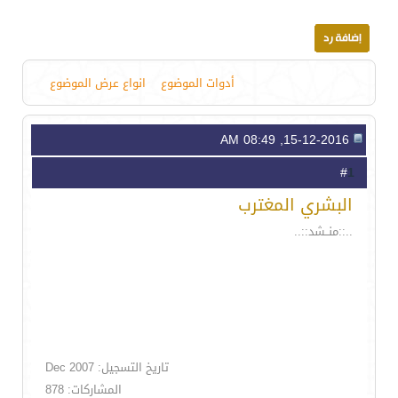
أدوات الموضوع
انواع عرض الموضوع
15-12-2016, 08:49 AM
1
#
البشري المغترب
..::منــشد::..
تاريخ التسجيل: Dec 2007
المشاركات: 878