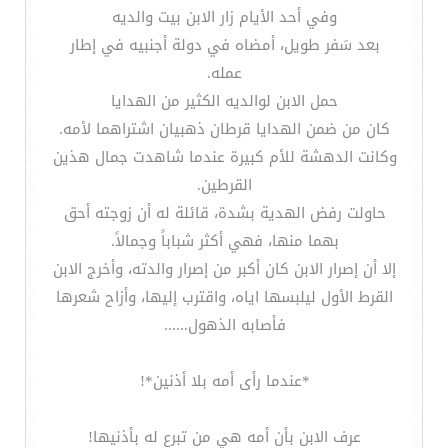
وفي أحد الأيام زار الابن بيت والديه
بعد سَفر طويل، أمضاه في دولة أجنبيه في إطار
عمله.
حمل الابن لوالديه الكثير من الهدايا
كان من ضمن الهدايا قرطان ذهبيان اشتراهما لأمه.
وكانت الدهشة للأم كبيرة عندما شاهدت جمال هذين
القرطين.
حاولت رفض الهدية بشدة، قائلة له أن زوجته أحق
بهما منها، فهي أكثر شباباً وجمالاً.
إلا أن إصرار الابن كان أكبر من إصرار والدته، وأخرج الابن
القرط الأول ليلبسها اياه، واقترب إليها، وأزاح شعرها
فأصابه الذهول......
*عندما رأى أمه بلا أذنين*!
عرف الابن بأن أمه هي من تبرع له بأذنيها!