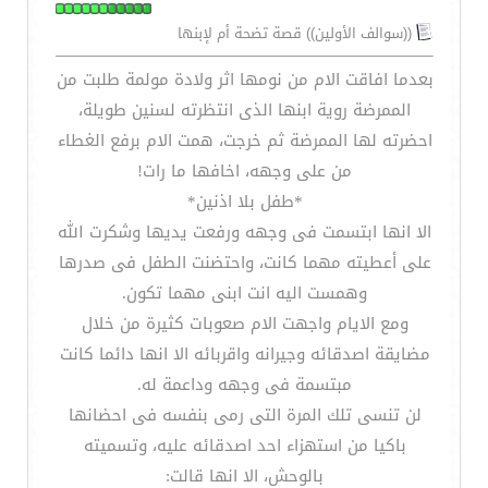
((سوالف الأولين)) قصة تضحة أم لإبنها
بعدما افاقت الام من نومها اثر ولادة مولمة طلبت من
الممرضة روية ابنها الذى انتظرته لسنين طويلة،
احضرته لها الممرضة ثم خرجت، همت الام برفع الغطاء
من على وجهه، اخافها ما رات!
*طفل بلا اذنين*
الا انها ابتسمت فى وجهه ورفعت يديها وشكرت الله
على أعطيته مهما كانت، واحتضنت الطفل فى صدرها
وهمست اليه انت ابنى مهما تكون.
ومع الايام واجهت الام صعوبات كثيرة من خلال
مضايقة اصدقائه وجيرانه واقربائه الا انها دائما كانت
مبتسمة فى وجهه وداعمة له.
لن تنسى تلك المرة التى رمى بنفسه فى احضانها
باكيا من استهزاء احد اصدقائه عليه، وتسميته
بالوحش، الا انها قالت: