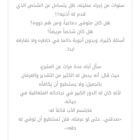
سنوات من إجراء عمليته، ظل يتساءل عن الشخص الذي
قدم له أذنيه!!!
هل كان متوفى دماغياً، ومن هم ذووه؟
هل كان شخصاً مريضاً؟
أسئلة كثيرة، وبدون أجوبة دائما في خاطره ولا تفارقه
ابدا.
سأل أباه عدة مرات عن المتبرع،
حيث قال: أنه يحمل له الكثير من التقدير والعرفان
بالجميل، ولا يستطيع أن يكافأه
لأنه كان له الدور الكبير في نجاحاته المتعاقبة في
حياته.
فابتسم الأب قائلاً له:
«صدقني.. حتى لو عرفته، فلن تستطيع أن توفي له
حقه».