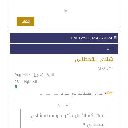
14-08-2024, 12:56 PM
62
#
شادي القحطاني
عضو جديد
تاريخ التسجيل: Aug 2007
المشاركات: 25
رد: رد : قحطانية في سوريا .................
اقتباس:
المشاركة الأصلية كتبت بواسطة شادي
القحطاني