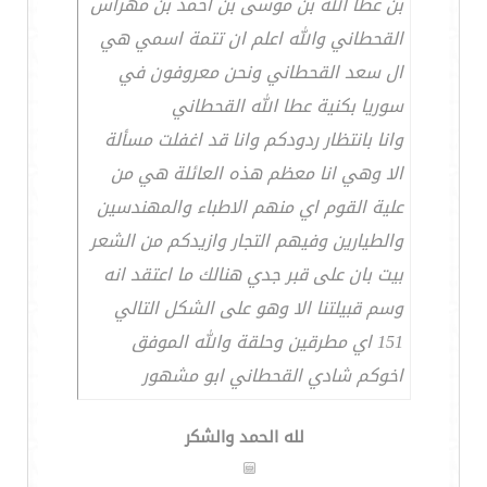
بن عطا الله بن موسى بن احمد بن مهراس
القحطاني والله اعلم ان تتمة اسمي هي
ال سعد القحطاني ونحن معروفون في
سوريا بكنية عطا الله القحطاني
وانا بانتظار ردودكم وانا قد اغفلت مسألة
الا وهي انا معظم هذه العائلة هي من
علية القوم اي منهم الاطباء والمهندسين
والطيارين وفيهم التجار وازيدكم من الشعر
بيت بان على قبر جدي هنالك ما اعتقد انه
وسم قبيلتنا الا وهو على الشكل التالي
151 اي مطرقين وحلقة والله الموفق
اخوكم شادي القحطاني ابو مشهور
لله الحمد والشكر