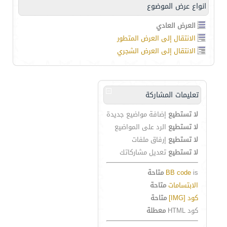
انواع عرض الموضوع
العرض العادي
الانتقال إلى العرض المتطور
الانتقال إلى العرض الشجري
تعليمات المشاركة
لا تستطيع
إضافة مواضيع جديدة
لا تستطيع
الرد على المواضيع
لا تستطيع
إرفاق ملفات
لا تستطيع
تعديل مشاركاتك
is
BB code
متاحة
الابتسامات
متاحة
كود [IMG]
متاحة
كود HTML
معطلة