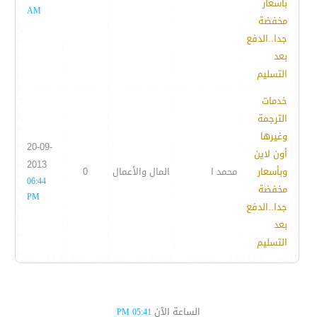
بأسعار
AM
مخفضة
جدا..الدفع
بعد
التسليم
خدمات
الترجمة
وغيرها
20-09-
أون لاين
2013
وبأسعار
محمد ا
المال والأعمال
0
06:44
مخفضة
PM
جدا..الدفع
بعد
التسليم
الساعة الآن
05:41 PM