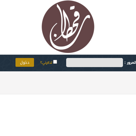
مرور :
تذكرني؟