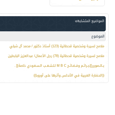
المواضيع المتشابهه
الموضوع
ملامح لسيرة وشخصية قحطانية (123) أستاذ دكتور / محمد آل شبلي
ملامح لسيرة وشخصية قحطانية (78) رجل الأعمال/ عبدالعزيز البابطين
بــالـصوررر][جـرائـم وفـضـائـح M B C لـلـشـعــب الـسـعـودي خاصة][..
((الحضارة العربية في الأندلس وأثرها على أوروبا))