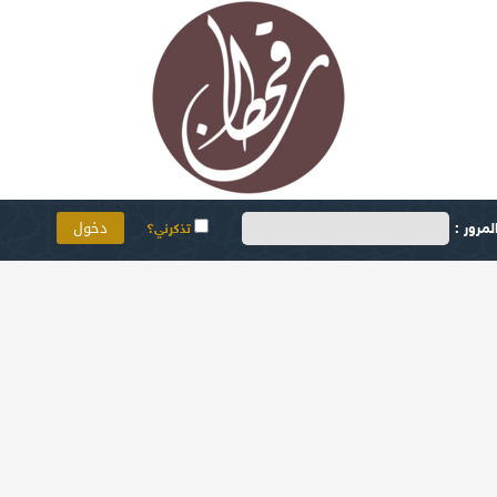
مرور :
تذكرني؟