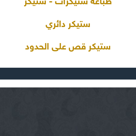
طباعة ستيكرات - ستيكر
ستيكر دائري
ستيكر قص على الحدود