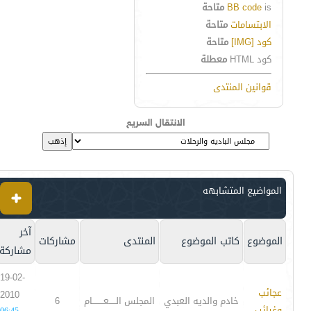
is
BB code
متاحة
الابتسامات
متاحة
كود [IMG]
متاحة
كود HTML
معطلة
قوانين المنتدى
الانتقال السريع
المواضيع المتشابهه
آخر
الموضوع
كاتب الموضوع
المنتدى
مشاركات
مشاركة
19-02-
عجائب
2010
خادم والديه العبدي
المجلس الـــــعــــــــام
6
وغرائب