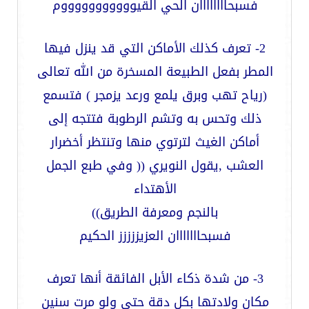
فسبحاااااااان الحي القيوووووووووووم
2- تعرف كذلك الأماكن التي قد ينزل فيها
المطر بفعل الطبيعة المسخرة من الله تعالى
(رياح تهب وبرق يلمع ورعد يزمجر
) فتسمع
ذلك وتحس به وتشم الرطوبة فتتجه إلى
أماكن الغيث لترتوي منها وتنتظر أخضرار
العشب ,يقول النويري (( وفي طبع الجمل
الأهتداء
بالنجم ومعرفة الطريق))
فسبحااااااان العزيززززز الحكيم
3- من شدة ذكاء الأبل الفائقة أنها تعرف
مكان ولادتها بكل دقة حتى ولو مرت سنين