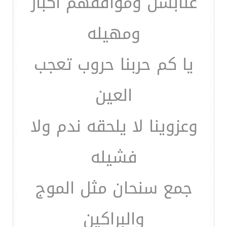
عنابسن ومواقفهم اكبار
ومهيله
يا كم حربنا حروب تعجب
العين
وعزوينا لا يلحقه ندم ولا
فشيله
جمع سنحان مثل الموج
والبراكين