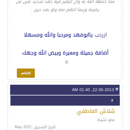
مما خصها الله به وان البعير فيه حقد شديد على من
يضربه وربما انتقم منه ولو بعد حين .
اررحب
ياابوفهد ومرحبا والله ومسهلا
أضافة جميلة ومعبرة وبيض الله وجهك
22-05-2013, 01:40 AM
6
#
شلاش العاطفي
عضو نشيط
تاريخ التسجيل: May 2012