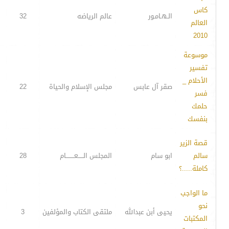
كاس
الـهـامـور
عالم الرياضه
32
العالم
2010
موسوعة
تفسير
الأحلام _
صقر آل عابس
مجلس الإسلام والحياة
22
فسر
حلمك
بنفسك
قصة الزير
سالم
ابو سام
المجلس الـــــعــــــــام
28
كاملة.....؟
ما الواجب
نحو
يحيى أبن عبدالله
ملتقى الكتاب والمؤلفين
3
المكتبات