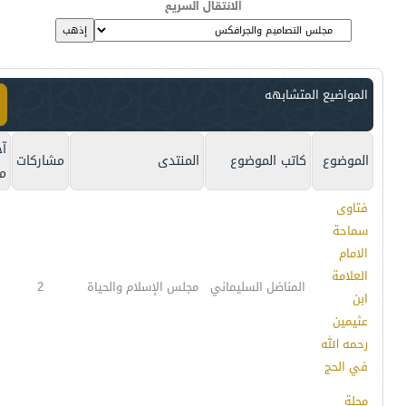
الانتقال السريع
المواضيع المتشابهه
آخ
الموضوع
كاتب الموضوع
المنتدى
مشاركات
م
فتاوى
سماحة
الامام
العلامة
المناضل السليماني
مجلس الإسلام والحياة
2
ابن
عثيمين
رحمه الله
في الحج
مجلة