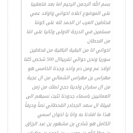
بسم الله الرحمن الرحيم اما بعد فتعقيبا
على الموضوع اعلاه اخواني واولاد عمي
قحاطين العرب ان الحمد لله على كوننا
مسلمين في الدرجة الاولى وثانيا على اننا
من اقحطان
اخواني انا من البقية الباقية من قحاطين
سوريا ونحن حوالي تقريباال 500 شخص كلنا
اولاد عم ومن دم واحد وجدنا الخامس هو
مهراس بن مهراس الشمالي من ال عجية
من ال سفران ولدينا حجج تملك من زمن
العمانيين باسماء جدودنا تثبت نسبهم الى
قبيلة ال سعد الجحادر القحطاني نصاً وحرفاً
هذا ما افادنا به وانا يا اخوان اسمي
الكامل هو شادي بن مشهور بن عبد الرزاق
بن عطا الله بن موسى بن احمد بن مهراس