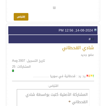
14-08-2024, 12:56 PM
62
#
شادي القحطاني
عضو جديد
تاريخ التسجيل: Aug 2007
المشاركات: 25
رد: رد : قحطانية في سوريا .................
اقتباس:
المشاركة الأصلية كتبت بواسطة شادي
القحطاني