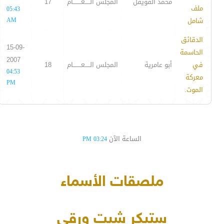
محمد القويفل
المجلس الـــــعــــــــام
17
ملف
05:43
شامل
AM
الدقائق
15-09-
الحاسمة
2007
في
أبو عامرية
المجلس الـــــعــــــــام
18
04:53
معركة
PM
الموت.
الساعة الآن
03:24 PM
ملصقات الأسماء
ستيكر شيت ورقي