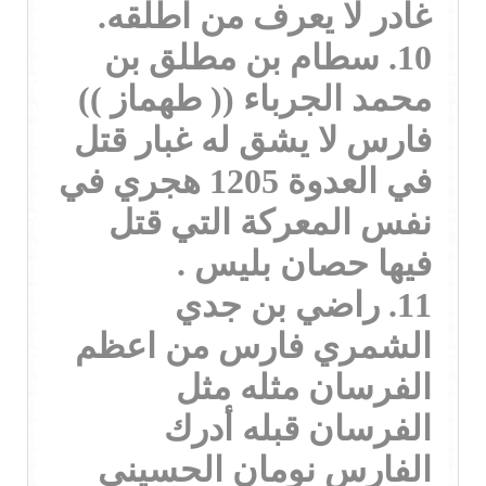
غادر لا يعرف من اطلقه.
10. سطام بن مطلق بن
محمد الجرباء (( طهماز ))
فارس لا يشق له غبار قتل
في العدوة 1205 هجري في
نفس المعركة التي قتل
فيها حصان بليس .
11. راضي بن جدي
الشمري فارس من اعظم
الفرسان مثله مثل
الفرسان قبله أدرك
الفارس نومان الحسيني