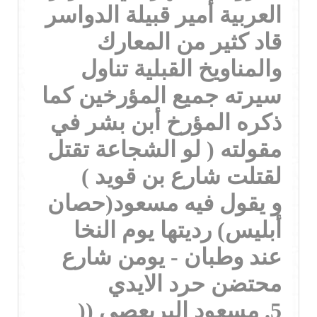
العربية أمير قبيلة الدواسر
قاد كثير من المعارك
والمناويخ القبلية تناول
سيرته جميع المؤرخين كما
ذكره المؤرخ أبن بشر في
مقولته ( لو الشجاعة تقتل
لقتلت شارع بن قويد )
و يقول فيه مسعود(حصان
أبليس) رديتها يوم النخا
عند وطبان - يومن شارع
محتضن حرد الايدي
5. مسعود البريعصي ((