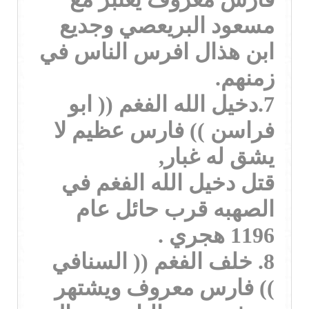
مسعود البريعصي وجديع
ابن هذال افرس الناس في
زمنهم.
7.دخيل الله الفغم (( ابو
فراسن )) فارس عظيم لا
يشق له غبار,
قتل دخيل الله الفغم في
الصهبه قرب حائل عام
1196 هجري .
8. خلف الفغم (( السنافي
)) فارس معروف ويشتهر