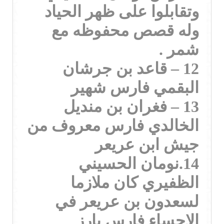
وتقابلوا على ظهر الحياد
وله قصص محفوظه مع
شمر .
12 – قاعد بن جرشان
البقمي فارس شهير
13 – فغران بن منديل
الخالدي فارس معروف من
جيش ابن عريعر
14.نومان الحسيني
الظفيري كان ملازما
لسعدون بن عريعر في
الاحساء فارس بارز