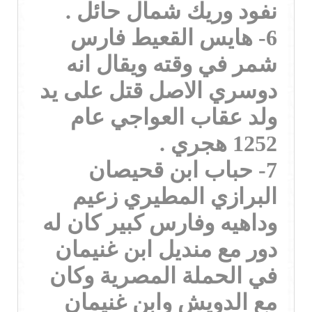
نفود وريك شمال حائل .
6- هايس القعيط فارس
شمر في وقته ويقال انه
دوسري الاصل قتل على يد
ولد عقاب العواجي عام
1252 هجري .
7- حباب ابن قحيصان
البرازي المطيري زعيم
وداهيه وفارس كبير كان له
دور مع منديل ابن غنيمان
في الحملة المصرية وكان
مع الدويش وابن غنيمان