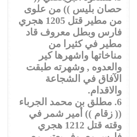
حصان بليس )) من علوى
من مطير قتل 1205 هجري
فارس وبطل معروف قاد
مطير في كثيرا من
مناخاتها واشهرها كير
والعدوه , وشهرته طبقت
الآفاق في الشجاعة
والاقدام.
6. مطلق بن محمد الجرباء
(( زقام )) أمير شمر في
وقته قتل 1212 هجري
فارس معروف يعتبر مع