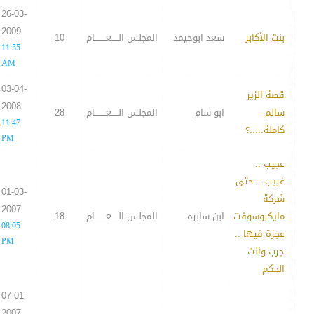
26-03-
2009
بنت الأكابر
سعد ابوحيمد
المجلس الـــــعــــــــام
10
11:55
AM
03-04-
قصة الزير
2008
سالم
ابو سام
المجلس الـــــعــــــــام
28
11:47
كاملة.....؟
PM
عجيب ..
غريب .. حتى
01-03-
شركة
2007
مايكروسوفت
ابن سابره
المجلس الـــــعــــــــام
18
08:05
عجزة فيها ..
PM
جرب وانت
الحكم
07-01-
2007