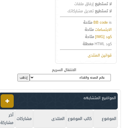
لا تستطيع
إرفاق ملفات
لا تستطيع
تعديل مشاركاتك
is
BB code
متاحة
الابتسامات
متاحة
كود [IMG]
متاحة
كود HTML
معطلة
قوانين المنتدى
الانتقال السريع
المواضيع المتشابهه
آخر
الموضوع
كاتب الموضوع
المنتدى
مشاركات
مشاركة