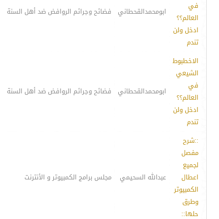
في
ابومحمدالقحطاني
فضائح وجرائم الروافض ضد أهل السنة
العالم؟؟
ادخل ولن
تندم
الاخطبوط
الشيعي
في
ابومحمدالقحطاني
فضائح وجرائم الروافض ضد أهل السنة
العالم؟؟
ادخل ولن
تندم
::شرح
مفصل
لجميع
اعطال
عبدالله السحيمي
مجلس برامج الكمبيوتر و الأنترنت
الكمبيوتر
وطرق
حلها::