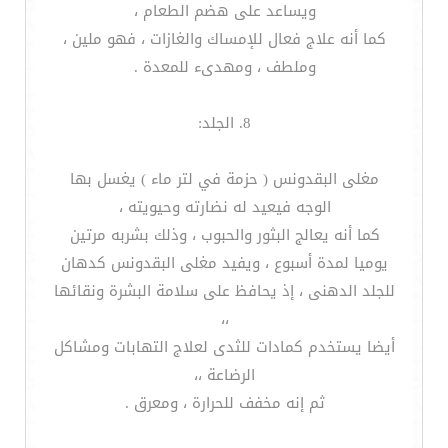
ويساعد على هضم الطعام ،
كما أنه علاج فعال للإمساك والغازات ، فهو ملين ،
وملطف ، ومهدىء للمعدة .
8. الجلد:
مغلى البقدونس ( حزمة في لتر ماء ) يغسل بها
الوجه فيعيد له نضارته وحيويته ،
كما أنه يعالج البثور والحبوب ، وذلك بشربه مرتين
يوميا لمدة أسبوع ، ويفيد مغلى البقدونس كدهان
للجلد الدهنى ، إذ يحافظ على سلامة البشرة ونقائها
،،
أيضا يستخدم كمادات للثدى لعلاج التهابات ومشاكل
الرضاعة ،،
ثم إنه مخفف للحرارة ، ومعرق .