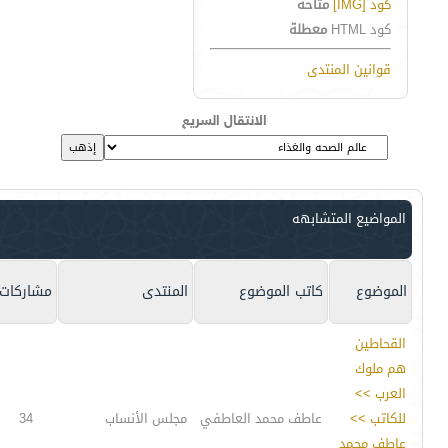
كود [IMG]
متاحة
كود HTML
معطلة
قوانين المنتدى
الانتقال السريع
المواضيع المتشابهه
الموضوع
كاتب الموضوع
المنتدى
مشاركات
القحاطين
هم ملوك
العرب >>
للكاتب >>
عاطف محمد العاطفي
مجلس الأنساب
34
عاطف محمد