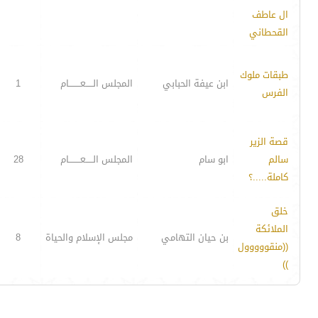
ال عاطف
القحطاني
طبقات ملوك
ابن عيفة الحبابي
المجلس الـــــعــــــــام
1
الفرس
قصة الزير
سالم
ابو سام
المجلس الـــــعــــــــام
28
كاملة.....؟
خلق
الملائكة
بن حيان التهامي
مجلس الإسلام والحياة
8
((منقووووول
))