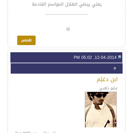
يعني يبطي الهلال المواسم القادمة
__________________
12-04-2014, 05:02 PM
3
#
ابن دغيّم
عضو ذهبي