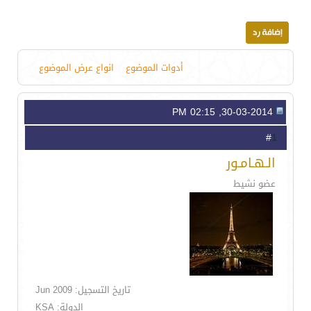
أدوات الموضوع
انواع عرض الموضوع
30-03-2014, 02:15 PM
1
#
الـهـامـور
عضو نشيط
تاريخ التسجيل: Jun 2009
الدولة: KSA