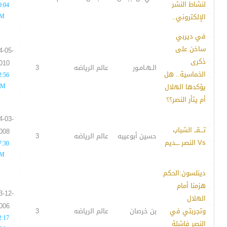
لنشاط النشر
0:04
الإلكتروني..
M
في ديربي
ساخن على
4-05-
ذكرى
010
الـهـامـور
عالم الرياضه
3
الخماسية.. هل
2:56
يؤكدها الهلال
AM
أم يثأر النصر؟؟
4-03-
تـــقــ الشباب
008
حسين أبوعيبه
عالم الرياضه
3
Vs النصر ــــديم
7:30
M
دينلسون:الحكم
هزمنا أمام
3-12-
الهلال
006
وتجربتي في
بن خرصان
عالم الرياضه
3
2:17
النصر فاشلة