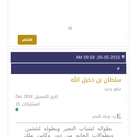
05-05-2015, 09:58 AM
7
#
سلطان بن دخيل الله
عضو جديد
تاريخ التسجيل: Dec 2014
المشاركات: 15
رد: وعاد النصر
بطواله لشباب النصر وبطوله لنئشين
وبطوالات الجايه من دور وكاس ملك