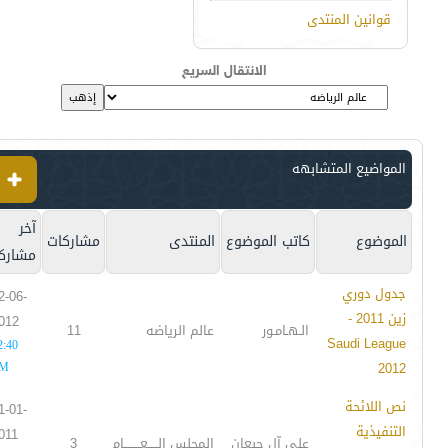
قوانين المنتدى
الانتقال السريع
المواضيع المتشابهه
آخر
الموضوع
كاتب الموضوع
المنتدى
مشاركات
مشارك
جدول دوري
2-06-
زين 2011 -
012
الـهـامـور
عالم الرياضه
11
Saudi League
2:40
M
2012
نص اللائحة
1-01-
التنفيذية
011
علي آل جبعان
المجلس الـــــعــــــــام
3