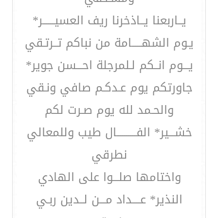
يــاربعنا يــاذخرنا ريف العسيــــــر*
يـوم الشهـــــامة من نباكم تــرتـقي
يـــوم انــكم لـلمرجلة احـــسن جوير*
جاورتكم يوم عـدكـم صافي ونـقي
والحـمد لله يوم صـرت لكم
خشـــير* الفــــــــــال طيب وللمعالي
نطرقي
واختامها صلـــوا على الهادي
النذير* عــــداد مـــن لــدين ربـي