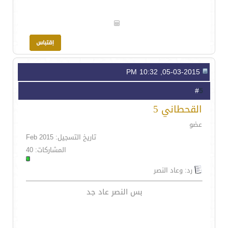
05-03-2015, 10:32 PM
5
#
القحطاني 5
عضو
تاريخ التسجيل: Feb 2015
المشاركات: 40
رد: وعاد النصر
بس النصر عاد جد