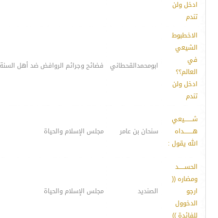
ادخل ولن
تندم
الاخطبوط
الشيعي
في
ابومحمدالقحطاني
فضائح وجرائم الروافض ضد أهل السنة
العالم؟؟
ادخل ولن
تندم
شــــــــيعي
هـــــــــداه
سنحان بن عامر
مجلس الإسلام والحياة
الله يقول :
الحســــــد
ومضاره ((
ارجو
الصنديد
مجلس الإسلام والحياة
الدخوول
للفائدة ))