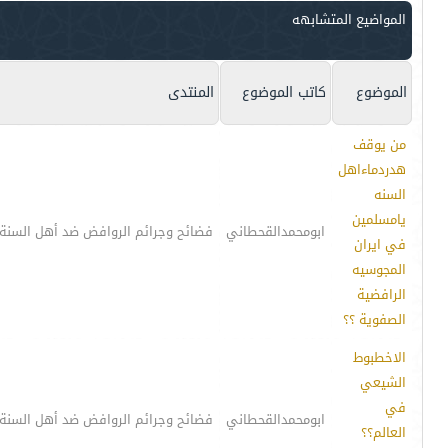
المواضيع المتشابهه
الموضوع
كاتب الموضوع
المنتدى
من يوقف
هدردماءاهل
السنه
يامسلمين
ابومحمدالقحطاني
فضائح وجرائم الروافض ضد أهل السنة
في ايران
المجوسيه
الرافضية
الصفوية ؟؟
الاخطبوط
الشيعي
في
ابومحمدالقحطاني
فضائح وجرائم الروافض ضد أهل السنة
العالم؟؟