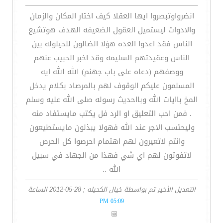
انضرواوتبصروا ايها العقلا كيف اختار المكان والزمان
والادوات ليستميل العقول الضعيفه الهدف هوتشيع
الناس فقد اعدوا العده هؤلا الضالون للحيلوله بين
الناس وعقيدتهم السليمه وقد اخبر الحبيب عنهم
ووصفهم (دعاه على باب جهنم) الله الله ايه
المسلمون عليكم الوقوف لهم بالمرصاد بكلام يدخل
المخ باايات الله وبااحديث رسوله صلى الله عليه وسلم
. فمن احب التعليق او الرد فل يكتب مايستفاد منه
وليحتسب الاجر عند الله فهولا يبذلون مايستطيعون
وانتم لاتعيرون لهم اهتمام احرصوا كل الحرص
لاتفوتون لهم اي شي فهذا من الجهاد في سبيل
الله ..
التعديل الأخير تم بواسطة خيال الكحيله ; 28-05-2012 الساعة
05:09 PM