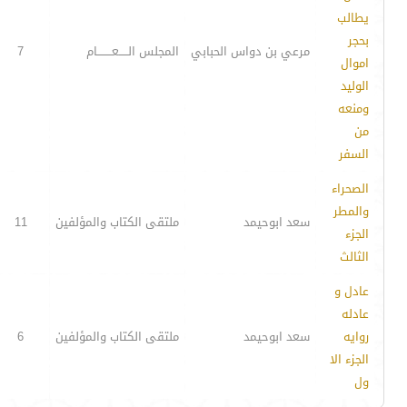
يطالب
بحجر
مرعي بن دواس الحبابي
المجلس الـــــعــــــــام
7
اموال
الوليد
ومنعه
من
السفر
الصحراء
والمطر
سعد ابوحيمد
ملتقى الكتاب والمؤلفين
11
الجزء
الثالث
عادل و
عادله
روايه
سعد ابوحيمد
ملتقى الكتاب والمؤلفين
6
الجزء الا
ول