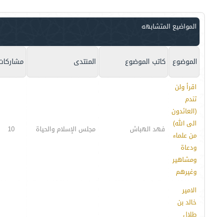
المواضيع المتشابهه
الموضوع
كاتب الموضوع
المنتدى
مشاركات
اقرأ ولن
تندم
(العائدون
الى الله)
فهد الهباش
مجلس الإسلام والحياة
10
من علماء
ودعاة
ومشاهير
وغيرهم
الامير
خالد بن
طلال