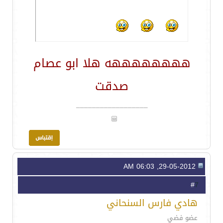
ههههههههه هلا ابو عصام
صدقت
__________________
29-05-2012, 06:03 AM
7
#
هادي فارس السنحاني
عضو فضي