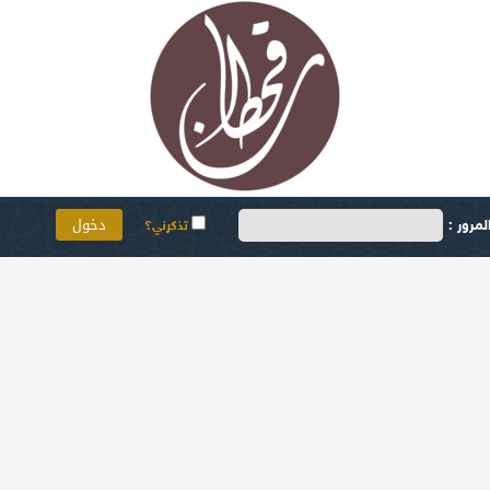
مرور :
تذكرني؟