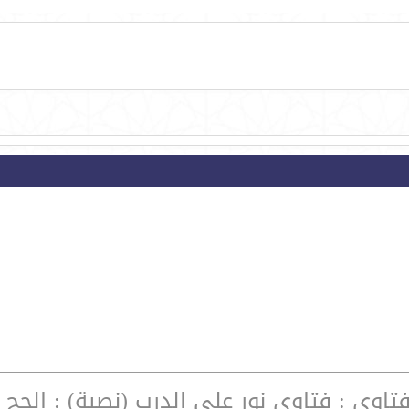
فتاوى : فتاوى نور على الدرب (نصية) : الحج 