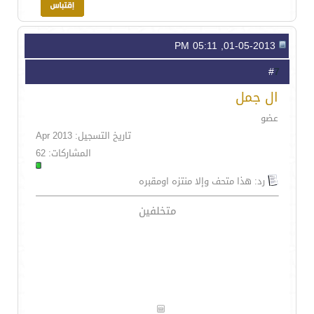
01-05-2013, 05:11 PM
7
#
ال جمل
عضو
تاريخ التسجيل: Apr 2013
المشاركات: 62
رد: هذا متحف وإلا منتزه اومقبره
متخلفين