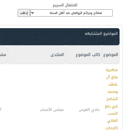
الانتقال السريع
المواضيع المتشابهه
الموضوع
كاتب الموضوع
المنتدى
مشا
منهجية
مانع آل
عاطف
ومحمد
الشامخ
في رفع
حادي العيس
مجلس الأنساب
7
النسب
العالي
(الجحادر -