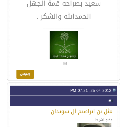
سعيد بصراحه قمة الجهل
الحمدالله والشكر .
__________________
25-04-2012, 07:21 PM
4
#
مثل بن ابراهيم أل سويدان
عضو نشيط