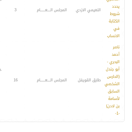
يحدد
النعيمي الازدي
المجلس الـــــعــــــــام
3
شروط
الكتابة
في
الانساب
ناصر
أحمد
البحري -
أبو جندل
-
(الحارس
طارق القويفل
المجلس الـــــعــــــــام
16
الشخصي
السابق
لأسامة
بن لادن)
-1-