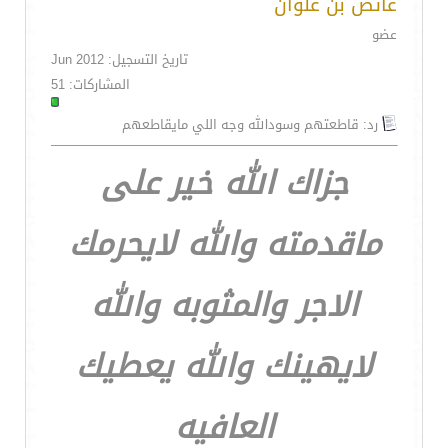
عائض بن علوان
عضو
تاريخ التسجيل: Jun 2012
المشاركات: 51
رد: قاطعتهم وسودالله وجه اللي مايقاطعهم
جزاك الله خير على
ماقدمته والله لايحرمك
الاجر والمثوبه والله
لايهينك والله يعطيك
العافيه