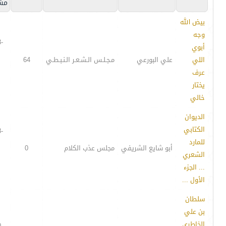
مش
بيض الله
وجه
-
أبوي
اللي
علي البورعي
مـجـلـس الـشـعـر الـنـبـطـي
64
عرف
يختار
خالي
الديوان
الكتابي
-
للمارد
أبو شايع الشريفي
مجلس عذب الكلام
0
الشعري
... الجزء
الأول ...
سلطان
بن علي
الخاطري
-