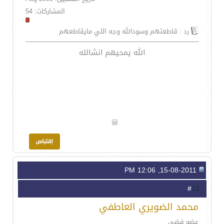
المشاركات: 54
رد : قاطعتهم وسودالله وجه اللي مايقاطعهم
الله يمحيهم انشالله
15-08-2011, 12:06 PM
12
#
محمد الضويري العاطفي
عضو فضي