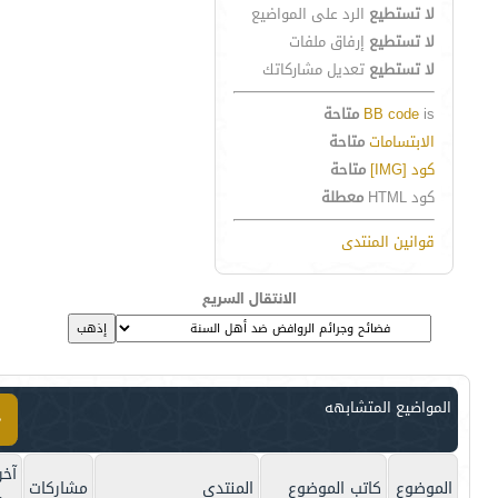
لا تستطيع
الرد على المواضيع
لا تستطيع
إرفاق ملفات
لا تستطيع
تعديل مشاركاتك
is
BB code
متاحة
الابتسامات
متاحة
كود [IMG]
متاحة
كود HTML
معطلة
قوانين المنتدى
الانتقال السريع
المواضيع المتشابهه
آخر
الموضوع
كاتب الموضوع
المنتدى
مشاركات