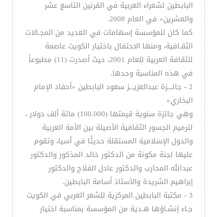
البابطين لشعراء العربية في القرنين التاسع عشر
والعشرين» في العام 2008.
كما كان للمؤسسة إسهامات في العديد من المجـالات
الثقـافية، ومنها الاحتفال باختيار الكويت عاصمة
للثقافة العربية للعام 2001، حيث أصدرت (11) مطبوعاً
في هذه المناسبة وحدها.
2 - جائـــزة عبدالعزيـــز سعود البابطين «أحفاد الإمام
البخاري»
وهي جائزة سنوية قيمتها (100.000) مائة ألف دولار ،
لترميم الجسور الثقافية الأصيلة بين الأمة العربية
والدول الإسلامية المستقلة حديثًا في آسيا، وتقوم
عليها لجنة مكونة من الدكتور خالد المذكور والدكتور
عبدالله المحارب والدكتور عادل الفلاح والدكتور
إبراهيم الشريدة والأستاذ أسامة البابطين.
3 - مكتبة البابطين المركزية للشعر العربي في الكويت
جـاء إنشـاؤها هـدية من المؤسسة بمناسبة اختيار