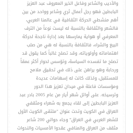
والأديب والشاعر وفاعل الخير المعروف عبد العزيز
البابطين فهو رجل أعمال ثري وشاعر وواحد من بين
أهم منشطي الحركة الثقافية في عالمنا العربي،
فالشعر والثقافة بالنسبة له ليست نوعاً من الترف
المعرفي أو هواية يمارسها بعد إدارة ناجحة لحركة
البيع والشراء، فالثقافة بالنسبة له هي من صلب
اهتماماته وأولوياته، وقد تصلح غالباً كما يقول قد
تصلح ما تفسده السياسة، وتؤسس لحوار أكثر عمقاً
ورحابة وهو يراهن على ذلك في تحقيق ملامح
للمستقبل، ولذلك كانت له إسهامات عديدة
ومؤسسات فاعلة في ميدان تعزيز هذا الدور
وترسيخه. على أوائل شهر أيار من عام 2005 بادر عبد
العزيز البابطين إلى لقاء يجمع به شعراء ومثقفي
العراق في الكويت وتحت عنوان "ملتقى الكويت الأول
للشعر العربي في العراق" وجاء حوالي 200 شاعر
مثقف من العراق والمنافي عقدوا الأمسيات والندوات