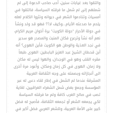
والتقوا بعد غيابات سنين، أحب صاحب الدعوة إلى لم
شملهم إلى لم شمل ما فرقته السياسة، فالتقوا في
أمسيات وتنادموا الشعر في ديوانه ونثروا الكلام لعله
يلحم ما صدعته الأيام...وكيف لا؟؟ فهو قد ولد ونشأ
في دولة الأحرار "دولة الكويت" يرة أخوان مريم الكرام،
نعم أنه نشأ وترعرع فكان المنبت والمصدر هو سدير
في نجد العذية والوطن هو الكويت فأين الهوى؟ أنه
أبن قحطان الشيخ عبد العزيز البابطين: الهوى طبعاً
مقره القلب وهو في الوجدان، والهوا ليس له مكان
ولا زمان، الهوى في كل زمان ومكان. وأعود مرة أخرى
الى أنجازاته وبصمته على وجه الثقافة العربية
المشرقة عندما لم الشمل في إطار لقاء دعى له عبر
المؤسسة وجمع بعض شمل الشعراء العراقيين، لغاية
تصب في صالح العرب كافة ولم ما فرقته السياسة
لكي يجمعه الشعر أو تجمعه الثقافة، فأصبح له فضل
كبير على الأمة العربية، وللشعر العربي فضل أكبر في