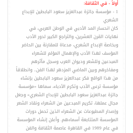
أولاً - في الثقافة:
1 - مؤسسة جائزة عبدالعزيز سعود البابطين للإبداع
الشعري
كان انحسار المد الأدبي في الوطن العربي، في
نهايات القرن العشرين، والتراجع الكبير لدور الأدب
وبخاصة الإبداع الشعري، مدعاة للمقارنة بين الحاضر
المؤسف لهذا الأدب والإهمال المؤلم للشعراء
المبدعين وللشعر وديوان العرب وسجل مآثرهم
ومفاخرهم وبين الماضي المزدهر لهذا الفن.. وانطلاقاً
من هذا الواقع فكر عبدالعزيز سعود البابطين بإنشاء
مؤسسة ترعى الأدب وتكرم الأدباء، سماها «مؤسسة
جائزة عبدالعزيز سعود البابطين للإبداع الشعري» وجعل
مجال عملها، تكريم المبدعين من الشعراء ونقاد الشعر
وإصدار المطبوعات عن الشعراء الذين تحمل دورات
المؤسسة المتتابعة أسماءهم. وأعلن إنشاء المؤسسة
في عام 1989 في القاهرة عاصمة الثقافة والفن