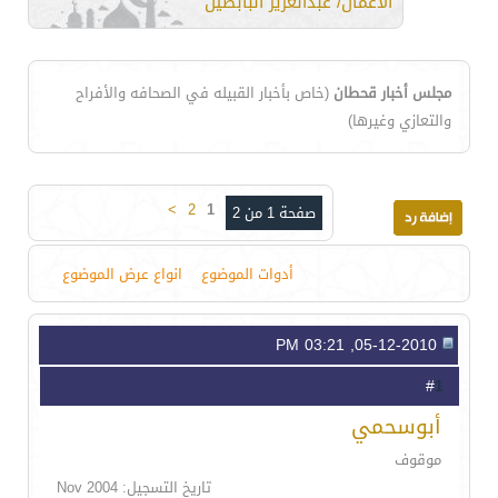
الأعمال/ عبدالعزيز البابطين
مجلس أخبار قحطان
(خاص بأخبار القبيله في الصحافه والأفراح
والتعازي وغيرها)
>
2
1
صفحة 1 من 2
أدوات الموضوع
انواع عرض الموضوع
05-12-2010, 03:21 PM
1
#
أبوسحمي
موقوف
تاريخ التسجيل: Nov 2004