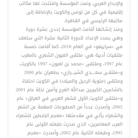
والإبداع العربي، ونمت المؤسسة وافتتحت لها مكاتب
إقليمية في كل من تونس والكويت بالإضافة إلى
مكتبها الرئيسي في القاهرة.
ومنذ إنشائها أقامت المؤسسة إحدى عشرة دورة
وهي بصدد الإعداد للدورة الثانية عشرة التي ستعقد
في «سراييفو» في العام 2010، كما أقامت خمسة
ملتقيات أدبية هي: ملتقى العيون الشعري بالمغرب
عام 1997، وملتقى «محمد بن لعبون» 1997 بالكويت،
و«ملتقـى سعــــدي الشيـــرازي» بطهران عام 2000
وملتقى (مئوية الرحيل والميلاد) في الكويت احتفاءً
بالشاعرين الكبيرين عبدالله الفرج وأمين نخلة عام 2001
و«ملتقى الكويت الأول للشعر العربي في العراق» عام
2005، وأصدرت عدداً من المطبوعات المهمة عن الشعر
والشعراء يأتي في مقدمتها «معجم البابطين للشعراء
العرب المعاصرين» الذي صدرت طبعته الأولى عام
1995، وطبعته الثانية عام 2002، وأصدرت «معجم