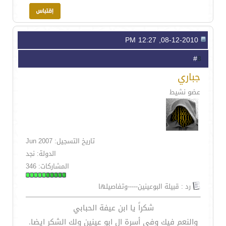
08-12-2010, 12:27 PM
8
#
جباري
عضو نشيط
تاريخ التسجيل: Jun 2007
الدولة: نجد
المشاركات: 346
رد : قبيلة البوعينين-----وتفاصيلها
شكراً يا ابن عيفة الحبابي
والنعم فيك وفي أسرة ال ابو عينين ولك الشكر ايضا.