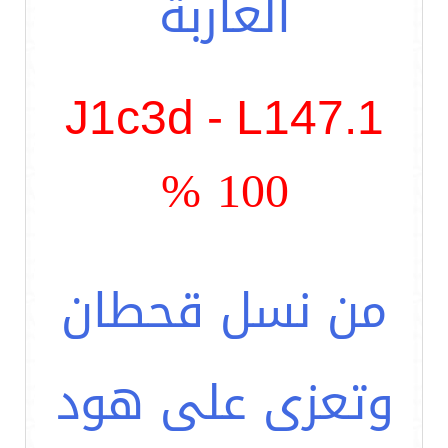
العاربة
J1c3d - L147.1
100 %
من نسل قحطان
وتعزى على هود