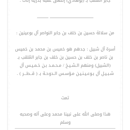
جابر المُلقب بـ (بوهادي) إنتهى عقبه بذرية إناث .
ــــــــــــــــــــــــــــــــــــــــــــــــــ ـــــــــــــ
من سلالة حسين بن خلف بن جابر النواصر آل بوعينين :
أسرة آل شبيل : جدهم هو خميس بن محمد بن خميس
بن ناصر بن خلف بن حسين بن خلف بن جابر المُلقب بـ
(الشبيل) ومنهم الـشـيـخ / مـحـمـد بـن خـمـيـس آل
شـبـيـل آل بـوعـيـنـيـن مـؤسـس الـدوحـة بـ ( قــطـــر ) .
تمت
هذا وصلى الله على نبينا محمد وعلى آله وصحبه
وسلم