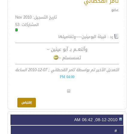
ثامر القحطاني
عضو
تاريخ التسجيل: Nov 2010
المشاركات: 53
رد : قبيلة البوعينين-----وتفاصيلها
وآلنعــم بـ آبو عينين ~
تسسسلم ~
التعديل الأخير تم بواسطة ثامر القحطاني ; 07-12-2010 الساعة
04:00 PM
08-12-2010, 06:42 AM
5
#