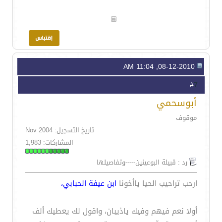
08-12-2010, 11:04 AM
7
#
أبوسحمي
موقوف
تاريخ التسجيل: Nov 2004
المشاركات: 1,983
رد : قبيلة البوعينين-----وتفاصيلها
ارحب تراحيب الحيا ياأخونا
ابن عيفة الحبابي،
أولا نعم فيهم وفيك ياذيبان، واقول لك يعطيك ألف