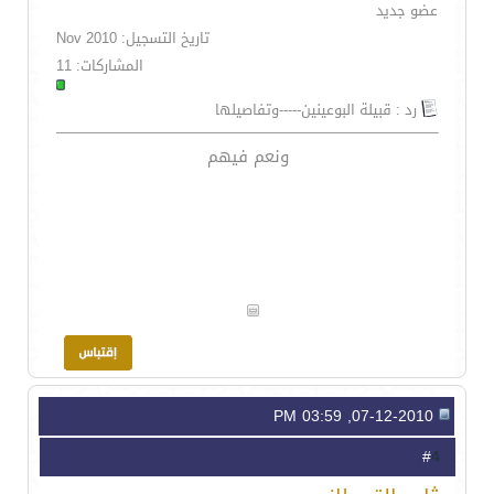
عضو جديد
تاريخ التسجيل: Nov 2010
المشاركات: 11
رد : قبيلة البوعينين-----وتفاصيلها
ونعم فيهم
07-12-2010, 03:59 PM
4
#