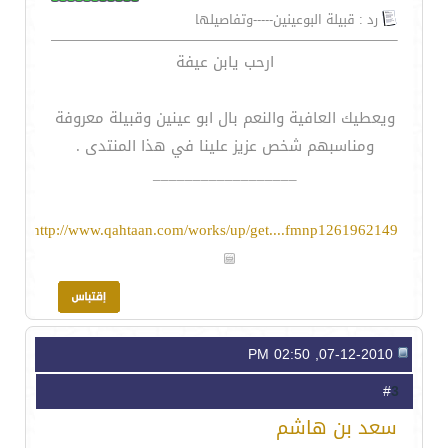
رد : قبيلة البوعينين-----وتفاصيلها
ارحب يابن عيفة
ويعطيك العافية والنعم بال ابو عينين وقبيلة معروفة
ومناسبهم شخص عزيز علينا في هذا المنتدى .
__________________
http://www.qahtaan.com/works/up/get....fmnp1261962149
07-12-2010, 02:50 PM
3
#
سعد بن هاشم