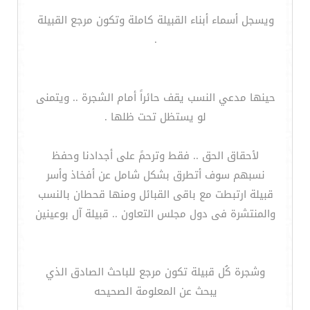
ويسجل أسماء أبناء القبيلة كاملة وتكون مرجع القبيلة
.
حينها مدعي النسب يقف حائراً أمام الشجرة .. ويتمنى
لو يستظل تحت ظلها .
لأحقاق الحق .. فقط وترحمً على أجدادنا وحفظ
نسبهم سوف أتطرق بشكل شامل عن أفخاذ وأسر
قبيلة ارتبطت مع باقى القبائل ومنها قحطان بالنسب
والمنتشرة فى دول مجلس التعاون .. قبيلة آل بوعينين
وشجرة كُل قبيلة تكون مرجع للباحث الصادق الذي
يبحث عن المعلومة الصحيحه