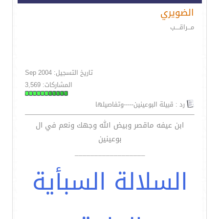
الضويري
مـــراقــــب
تاريخ التسجيل: Sep 2004
المشاركات: 3,569
رد : قبيلة البوعينين-----وتفاصيلها
ابن عيفه ماقصر وبيض الله وجهك ونعم في ال
بوعينين
__________________
السلالة السبأية