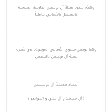
وهذه شجرة قبيلة آل بوعينين الدارميه التميميه
بالتفصيل بالأسامي كاملتاً
وهنا توضيح محتوى الأسامي الموجودة في شجرة
قبيلة آل بوعينين بالتفصيل
أفـخـاذ قـبـيـلـة آل بـوعـيـنـيـن
( آل مـحـمـد و آل عـلـي و الـنـواصـر )